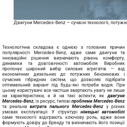
Двигуни Mercedes-Benz — сучасні технології, потужн
Технологічна складова є однією з головних причин
популярності Mercedes-Benz, адже саме двигуни та
інноваційні рішення визначають рівень комфорту,
динаміки та довговічності автомобіля. Виробник
пропонує широкий вибір силових агрегатів — від
економічних дизельних до потужних бензинових і
сучасних гібридних систем, що дозволяє підібрати
оптимальний варіант під будь-які потреби водія. При
цьому користувачі все частіше звертають увагу не лише
на характеристики, а й на такі аспекти, як
двигуни
Mercedes-Benz
, їх ресурс, типові
проблеми Mercedes-Benz
та реальна
витрата пального Mercedes-Benz
у різних
умовах експлуатації. У структурі
німецькі автомобілі
саме технології відіграють ключову роль, адже вони
формують довіру до бренду та визначають його позиції