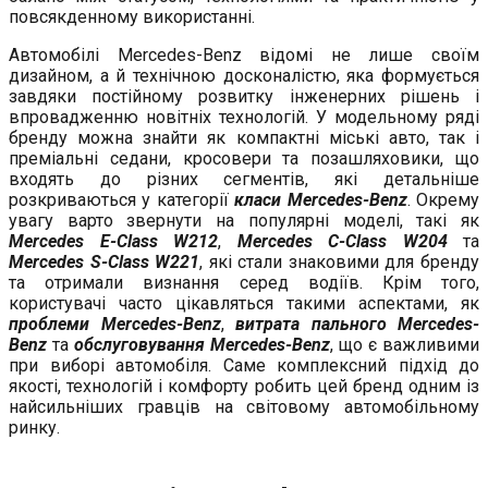
повсякденному використанні.
Автомобілі Mercedes-Benz відомі не лише своїм
дизайном, а й технічною досконалістю, яка формується
завдяки постійному розвитку інженерних рішень і
впровадженню новітніх технологій. У модельному ряді
бренду можна знайти як компактні міські авто, так і
преміальні седани, кросовери та позашляховики, що
входять до різних сегментів, які детальніше
розкриваються у категорії
класи Mercedes-Benz
. Окрему
увагу варто звернути на популярні моделі, такі як
Mercedes E-Class W212
,
Mercedes C-Class W204
та
Mercedes S-Class W221
, які стали знаковими для бренду
та отримали визнання серед водіїв. Крім того,
користувачі часто цікавляться такими аспектами, як
проблеми Mercedes-Benz
,
витрата пального Mercedes-
Benz
та
обслуговування Mercedes-Benz
, що є важливими
при виборі автомобіля. Саме комплексний підхід до
якості, технологій і комфорту робить цей бренд одним із
найсильніших гравців на світовому автомобільному
ринку.