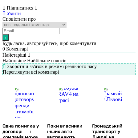
Підписатися
Увійти
Сповістити про
Будь ласка, авторизуйтесь, щоб коментувати
0
Коментарі
Найстаріші
Найновіше
Найбільше голосів
Зворотній зв'язок в режимі реального часу
Переглянути всі коментарі
Одна помилка у
Поки власники
Громадський
договорі — і
інших авто
транспорт у
компанія може
витрачають
Львові на