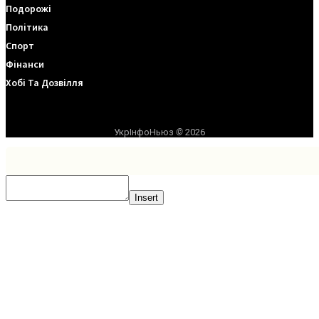
Подорожі
Політика
Спорт
Фінанси
Хобі Та Дозвілля
УкрІнфоНьюз
©
2026
Insert