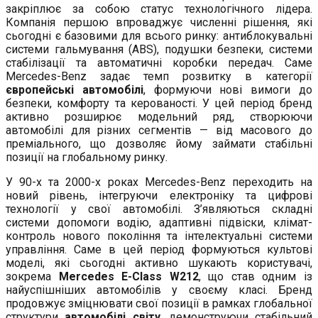
закріплює за собою статус технологічного лідера.
Компанія першою впроваджує численні рішення, які
сьогодні є базовими для всього ринку: антиблокувальні
системи гальмування (ABS), подушки безпеки, системи
стабілізації та автоматичні коробки передач. Саме
Mercedes-Benz задає темп розвитку в категорії
європейські автомобілі
, формуючи нові вимоги до
безпеки, комфорту та керованості. У цей період бренд
активно розширює модельний ряд, створюючи
автомобілі для різних сегментів — від масового до
преміального, що дозволяє йому займати стабільні
позиції на глобальному ринку.
У 90-х та 2000-х роках Mercedes-Benz переходить на
новий рівень, інтегруючи електроніку та цифрові
технології у свої автомобілі. З’являються складні
системи допомоги водію, адаптивні підвіски, клімат-
контроль нового покоління та інтелектуальні системи
управління. Саме в цей період формуються культові
моделі, які сьогодні активно шукають користувачі,
зокрема
Mercedes E-Class W212
, що став одним із
найуспішніших автомобілів у своєму класі. Бренд
продовжує зміцнювати свої позиції в рамках глобальної
структури
автомобілі світу
, демонструючи стабільний