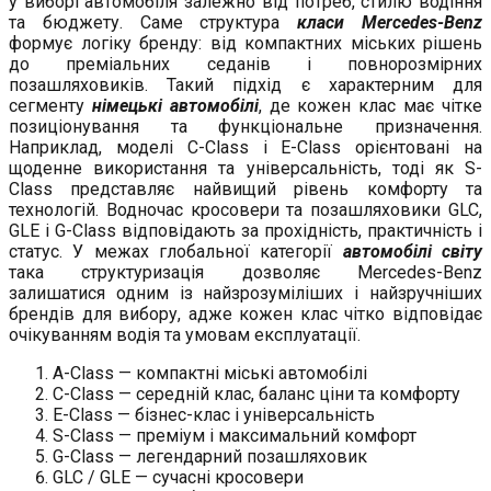
у виборі автомобіля залежно від потреб, стилю водіння
та бюджету. Саме структура
класи Mercedes-Benz
формує логіку бренду: від компактних міських рішень
до преміальних седанів і повнорозмірних
позашляховиків. Такий підхід є характерним для
сегменту
німецькі автомобілі
, де кожен клас має чітке
позиціонування та функціональне призначення.
Наприклад, моделі C-Class і E-Class орієнтовані на
щоденне використання та універсальність, тоді як S-
Class представляє найвищий рівень комфорту та
технологій. Водночас кросовери та позашляховики GLC,
GLE і G-Class відповідають за прохідність, практичність і
статус. У межах глобальної категорії
автомобілі світу
така структуризація дозволяє Mercedes-Benz
залишатися одним із найзрозуміліших і найзручніших
брендів для вибору, адже кожен клас чітко відповідає
очікуванням водія та умовам експлуатації.
A-Class — компактні міські автомобілі
C-Class — середній клас, баланс ціни та комфорту
E-Class — бізнес-клас і універсальність
S-Class — преміум і максимальний комфорт
G-Class — легендарний позашляховик
GLC / GLE — сучасні кросовери