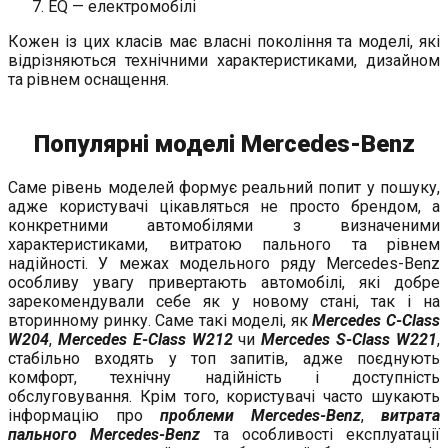
EQ — електромобілі
Кожен із цих класів має власні покоління та моделі, які
відрізняються технічними характеристиками, дизайном
та рівнем оснащення.
Популярні моделі Mercedes-Benz
Саме рівень моделей формує реальний попит у пошуку,
адже користувачі цікавляться не просто брендом, а
конкретними автомобілями з визначеними
характеристиками, витратою пального та рівнем
надійності. У межах модельного ряду Mercedes-Benz
особливу увагу привертають автомобілі, які добре
зарекомендували себе як у новому стані, так і на
вторинному ринку. Саме такі моделі, як
Mercedes C-Class
W204
,
Mercedes E-Class W212
чи
Mercedes S-Class W221
,
стабільно входять у топ запитів, адже поєднують
комфорт, технічну надійність і доступність
обслуговування. Крім того, користувачі часто шукають
інформацію про
проблеми Mercedes-Benz
,
витрата
пального Mercedes-Benz
та особливості експлуатації