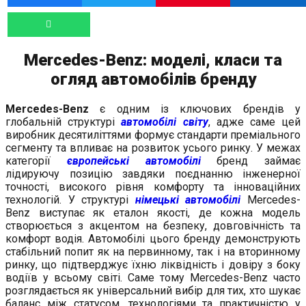
Mercedes-Benz: моделі, класи та
огляд автомобілів бренду
Mercedes-Benz
є одним із ключових брендів у
глобальній структурі
автомобілі світу
, адже саме цей
виробник десятиліттями формує стандарти преміального
сегменту та впливає на розвиток усього ринку. У межах
категорії
європейські автомобілі
бренд займає
лідируючу позицію завдяки поєднанню інженерної
точності, високого рівня комфорту та інноваційних
технологій. У структурі
німецькі автомобілі
Mercedes-
Benz виступає як еталон якості, де кожна модель
створюється з акцентом на безпеку, довговічність та
комфорт водія. Автомобілі цього бренду демонструють
стабільний попит як на первинному, так і на вторинному
ринку, що підтверджує їхню ліквідність і довіру з боку
водіїв у всьому світі. Саме тому Mercedes-Benz часто
розглядається як універсальний вибір для тих, хто шукає
баланс між статусом, технологіями та практичністю у