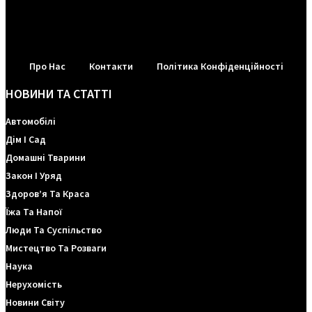
Про Нас
Контакти
Політика Конфіденційності
НОВИНИ ТА СТАТТІ
Автомобілі
Дім І Сад
Домашні Тварини
Закон І Уряд
Здоров’я Та Краса
Їжа Та Напої
Люди Та Суспільство
Мистецтво Та Розваги
Наука
Нерухомість
Новини Світу