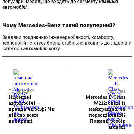
популярні моделі, що входять до сегменту
німецькі
автомобілі
.
Чому Mercedes-Benz такий популярний?
Завдяки поєднанню інженерної якості, комфорту,
технологій і статусу бренд стабільно входить до лідерів у
категорії
автомобілі світу
.
Попередня
Наступна
Німецькі
Mercedes E-Class
автомобілі —
W212: один із
правда чи міф? Чи
найкращих чи
дійсно вони
переоцінений?
найкращі
Повний розбір
моделі