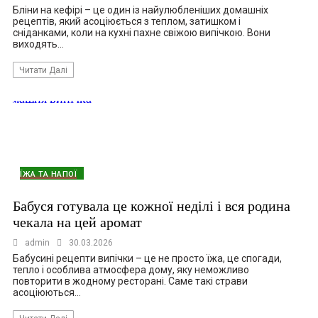
Бліни на кефірі – це один із найулюбленіших домашніх
рецептів, який асоціюється з теплом, затишком і
сніданками, коли на кухні пахне свіжою випічкою. Вони
виходять…
Читати Далі
ЇЖА ТА НАПОЇ
Бабуся готувала це кожної неділі і вся родина
чекала на цей аромат
admin
30.03.2026
Бабусині рецепти випічки – це не просто їжа, це спогади,
тепло і особлива атмосфера дому, яку неможливо
повторити в жодному ресторані. Саме такі страви
асоціюються…