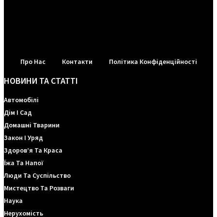
Про Нас
Контакти
Політика Конфіденційності
НОВИНИ ТА СТАТТІ
Автомобілі
Дім І Сад
Домашні Тварини
Закон І Уряд
Здоров’я Та Краса
Їжа Та Напої
Люди Та Суспільство
Мистецтво Та Розваги
Наука
Нерухомість