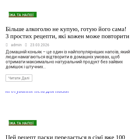
ЇЖА ТА НАПОЇ
Більше алкоголю не купую, готую його сама!
3 простих рецепти, які кожен може повторити
admin
23.03.2026
Домашній коньяк – це один із найпопулярніших напоїв, який
люди намагаються відтворити в домашніх умовах, щоб
отримати максимально натуральний продукт без зайвих
домішок і штучних…
Читати Далі
ЇЖА ТА НАПОЇ
Цей рецепт паски передається в сімї вже 100