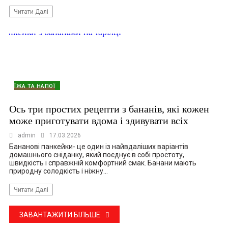
Читати Далі
ЇЖА ТА НАПОЇ
Ось три простих рецепти з бананів, які кожен
може приготувати вдома і здивувати всіх
admin
17.03.2026
Бананові панкейки- це один із найвдаліших варіантів
домашнього сніданку, який поєднує в собі простоту,
швидкість і справжній комфортний смак. Банани мають
природну солодкість і ніжну…
Читати Далі
ЗАВАНТАЖИТИ БІЛЬШЕ