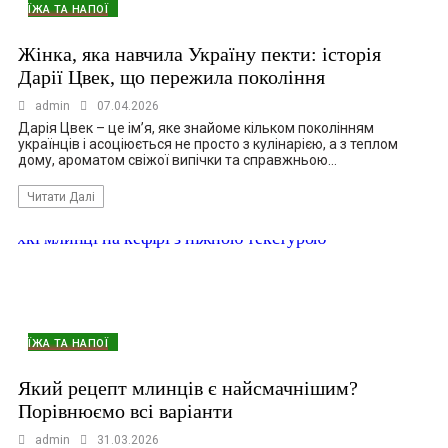
ЇЖА ТА НАПОЇ
Жінка, яка навчила Україну пекти: історія
Дарії Цвек, що пережила покоління
admin
07.04.2026
Дарія Цвек – це ім’я, яке знайоме кільком поколінням
українців і асоціюється не просто з кулінарією, а з теплом
дому, ароматом свіжої випічки та справжньою…
Читати Далі
ЇЖА ТА НАПОЇ
Який рецепт млинців є найсмачнішим?
Порівнюємо всі варіанти
admin
31.03.2026