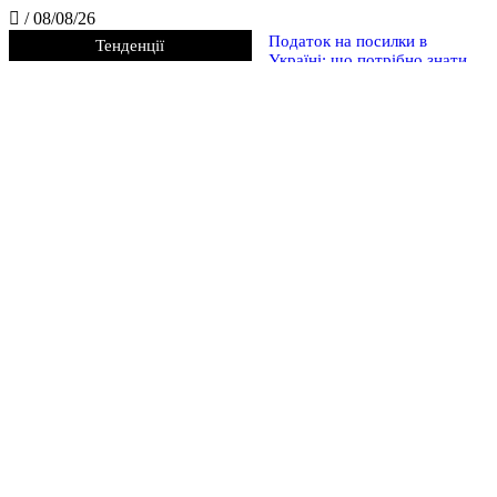
/
08/08/26
Податок на посилки в
Тенденції
Україні: що потрібно знати
покупцям у 2026 році
5 найбезглуздіших податків в
історії людства
5 найдивніших законів
Середньовіччя, які сьогодні
здаються справжнім
абсурдом
5 дивних законів та правил,
які діяли в Україні після
Незалежності
Судові справи, які звучать як
жарт, але реально
розглядалися судами: 5
найдивніших позовів у світі
Японія чи країна дивних
заборон? 5 законів, які
шокують навіть туристів