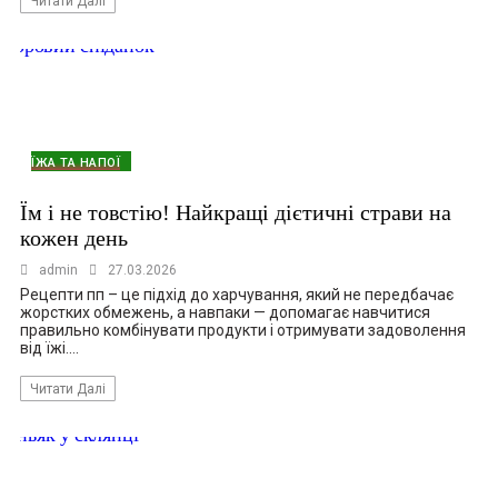
Читати Далі
ЇЖА ТА НАПОЇ
Їм і не товстію! Найкращі дієтичні страви на
кожен день
admin
27.03.2026
Рецепти пп – це підхід до харчування, який не передбачає
жорстких обмежень, а навпаки — допомагає навчитися
правильно комбінувати продукти і отримувати задоволення
від їжі.…
Читати Далі