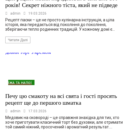
років! Секрет ніжного тіста, який не підведе
admin
19.03.2026
Рецепт паски – це не просто кулінарна інструкція, а ціла
історія, яка передається від покоління до покоління,
зберігаючи тепло родинних традицій. У кожному домі є…
Читати Далі
ЇЖА ТА НАПОЇ
Печу цю смакоту на всі свята і гості просять
рецепт ще до першого шматка
admin
17.03.2026
Медовик на сковороді – це справжня знахідка для тих, хто
хоче приготувати класичний торт без духовки, але отримати
той самий ніжний, просочений і ароматний результат.…