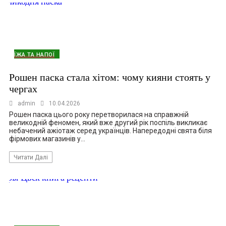
ЇЖА ТА НАПОЇ
Рошен паска стала хітом: чому кияни стоять у
чергах
admin
10.04.2026
Рошен паска цього року перетворилася на справжній
великодній феномен, який вже другий рік поспіль викликає
небачений ажіотаж серед українців. Напередодні свята біля
фірмових магазинів у…
Читати Далі