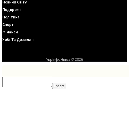
Новини Світу
Подорожі
Політика
Спорт
Фінанси
Хобі Та Дозвілля
УкрІнфоНьюз
©
2026
Insert