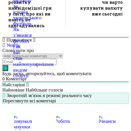
розвитку
чи варто
найвідомішої гри
купувати валюту
у світі, про які ви
вже сьогодні
навіть не
здогадувались
Підписатися
Увійти
Сповістити про
Будь ласка, авторизуйтесь, щоб коментувати
0
Коментарі
Найстаріші
Найновіше
Найбільше голосів
Зворотній зв'язок в режимі реального часу
Переглянути всі коментарі