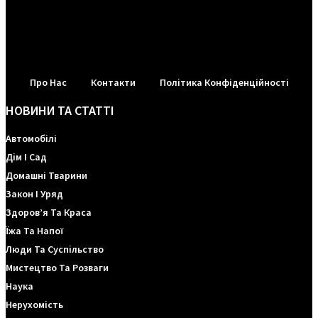
Про Нас
Контакти
Політика Конфіденційності
НОВИНИ ТА СТАТТІ
Автомобілі
Дім І Сад
Домашні Тварини
Закон І Уряд
Здоров’я Та Краса
Їжа Та Напої
Люди Та Суспільство
Мистецтво Та Розваги
Наука
Нерухомість