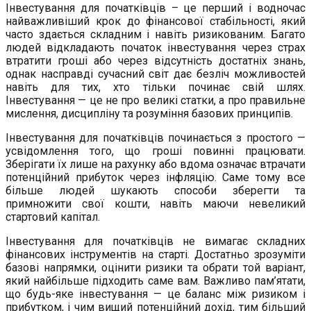
Інвестування для початківців – це перший і водночас
найважливіший крок до фінансової стабільності, який
часто здається складним і навіть ризикованим. Багато
людей відкладають початок інвестування через страх
втратити гроші або через відсутність достатніх знань,
однак насправді сучасний світ дає безліч можливостей
навіть для тих, хто тільки починає свій шлях.
Інвестування — це не про великі статки, а про правильне
мислення, дисципліну та розуміння базових принципів.
Інвестування для початківців починається з простого —
усвідомлення того, що гроші повинні працювати.
Зберігати їх лише на рахунку або вдома означає втрачати
потенційний прибуток через інфляцію. Саме тому все
більше людей шукають способи зберегти та
примножити свої кошти, навіть маючи невеликий
стартовий капітал.
Інвестування для початківців не вимагає складних
фінансових інструментів на старті. Достатньо зрозуміти
базові напрямки, оцінити ризики та обрати той варіант,
який найбільше підходить саме вам. Важливо пам’ятати,
що будь-яке інвестування — це баланс між ризиком і
прибутком, і чим вищий потенційний дохід, тим більший