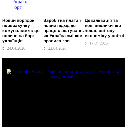
Новий порядок
Заробітна плата і
Девальвація та
перерахунку
новий підхід до
нові виклики: що
комуналки: як це
працевлаштування:
чекає світову
вплине на борг
як Україна змінює
економіку у квітні
українців
правила гри
17.04.2026
24.04.2026
22.04.2026