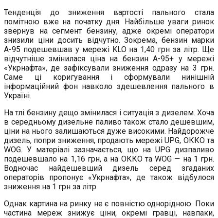
Тенденція до зниження вартості пального стала
помітною вже на початку дня. Найбільше уваги ринок
звернув на сегмент бензину, адже окремі оператори
знизили ціни досить відчутно. Зокрема, бензин марки
А-95 подешевшав у мережі KLO на 1,40 грн за літр. Ще
відчутніше змінилася ціна на бензин А-95+ у мережі
«Укрнафта», де зафіксували зниження одразу на 3 грн.
Саме ці коригування і сформували нинішній
інформаційний фон навколо здешевлення пального в
Україні.
На тлі бензину дещо змінилася і ситуація з дизелем. Хоча
в середньому дизельне паливо також стало дешевшим,
ціни на нього залишаються дуже високими. Найдорожче
дизель, попри зниження, продають мережі UPG, ОККО та
WOG. У матеріалі зазначається, що на UPG дизпаливо
подешевшало на 1,16 грн, а на ОККО та WOG — на 1 грн.
Водночас найдешевший дизель серед згаданих
операторів пропонує «Укрнафта», де також відбулося
зниження на 1 грн за літр.
Однак картина на ринку не є повністю однорідною. Поки
частина мереж знижує ціни, окремі гравці, навпаки,