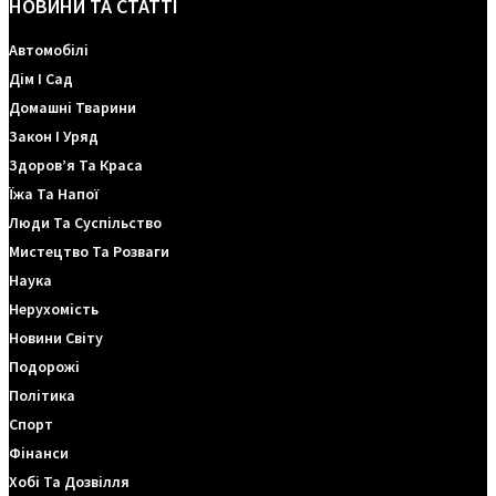
НОВИНИ ТА СТАТТІ
Автомобілі
Дім І Сад
Домашні Тварини
Закон І Уряд
Здоров’я Та Краса
Їжа Та Напої
Люди Та Суспільство
Мистецтво Та Розваги
Наука
Нерухомість
Новини Світу
Подорожі
Політика
Спорт
Фінанси
Хобі Та Дозвілля