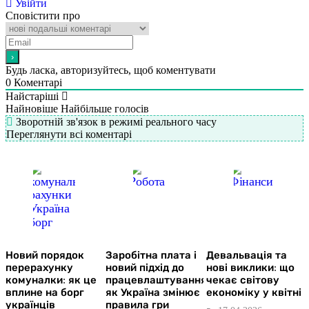
Увійти
Сповістити про
Будь ласка, авторизуйтесь, щоб коментувати
0
Коментарі
Найстаріші
Найновіше
Найбільше голосів
Зворотній зв'язок в режимі реального часу
Переглянути всі коментарі
Новий порядок
Заробітна плата і
Девальвація та
перерахунку
новий підхід до
нові виклики: що
комуналки: як це
працевлаштування:
чекає світову
вплине на борг
як Україна змінює
економіку у квітні
українців
правила гри