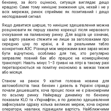
бензину, за його оцінкою, ситуація виглядає дещо
кращою. Саме тому нинішнє зниження цін, нехай і не у
всіх мережах, ринок сприймає як позитивний і дещо
несподіваний сигнал.
Якщо дивитися ширше, то нинішнє здешевлення можна
розцінювати як першу хвилю корекції після нервового
очікування на паливному ринку. Для водіїв це означає,
що варто уважно стежити не лише за заголовками про
середню ціну по країні, а й за реальними табло
конкретних АЗС. Різниця між мережами вже зараз може
бути відчутною, особливо для тих, хто регулярно
заправляє повний бак або працює на комерційному
транспорті. Навіть мінус 1–3 гривні на літрі в такому разі
перетворюються на помітну економію в межах тижня
або місяця.
Станом на ранок 9 квітня головна новина для
автомобілістів така: бензин і дизель в Україні справді
почали дешевшати, хоча процес поки не є рівномірним
по всьому ринку. Найкращу динаміку по бензину
показали KLO та «Укрнафта», а по дизелю здешевлення
зафіксували одразу кілька великих мереж, хоча окремі
оператори, навпаки, підвищили вартість. Найближчими