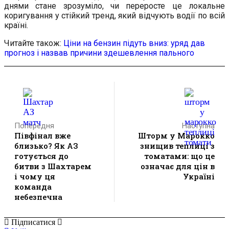
днями стане зрозуміло, чи переросте це локальне
коригування у стійкий тренд, який відчують водії по всій
країні.
Читайте також:
Ціни на бензин підуть вниз: уряд дав
прогноз і назвав причини здешевлення пального
Попередня
Наступна
Півфінал вже
Шторм у Марокко
близько? Як АЗ
знищив теплиці з
готується до
томатами: що це
битви з Шахтарем
означає для цін в
і чому ця
Україні
команда
небезпечна
Підписатися