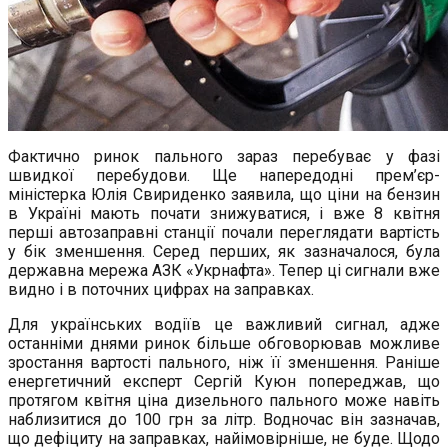
Фактично ринок пального зараз перебуває у фазі
швидкої перебудови. Ще напередодні прем’єр-
міністерка Юлія Свириденко заявила, що ціни на бензин
в Україні мають почати знижуватися, і вже 8 квітня
перші автозаправні станції почали переглядати вартість
у бік зменшення. Серед перших, як зазначалося, була
державна мережа АЗК «Укрнафта». Тепер ці сигнали вже
видно і в поточних цифрах на заправках.
Для українських водіїв це важливий сигнал, адже
останніми днями ринок більше обговорював можливе
зростання вартості пального, ніж її зменшення. Раніше
енергетичний експерт Сергій Куюн попереджав, що
протягом квітня ціна дизельного пального може навіть
наблизитися до 100 грн за літр. Водночас він зазначав,
що дефіциту на заправках, найімовірніше, не буде. Щодо