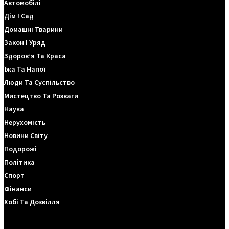
Автомобілі
Дім І Сад
Домашні Тварини
Закон І Уряд
Здоров’я Та Краса
Їжа Та Напої
Люди Та Суспільство
Мистецтво Та Розваги
Наука
Нерухомість
Новини Світу
Подорожі
Політика
Спорт
Фінанси
Хобі Та Дозвілля