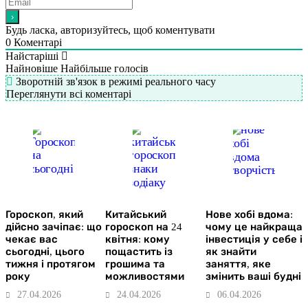
Будь ласка, авторизуйтесь, щоб коментувати
0
Коментарі
Найстаріші
Найновіше
Найбільше голосів
Зворотній зв'язок в режимі реального часу
Переглянути всі коментарі
Гороскоп, який
Китайський
Нове хобі вдома:
дійсно зачіпає: що
гороскоп на 24
чому це найкраща
чекає вас
квітня: кому
інвестиція у себе і
сьогодні, цього
пощастить із
як знайти
тижня і протягом
грошима та
заняття, яке
року
можливостями
змінить ваші будні
27.04.2026
24.04.2026
06.04.2026