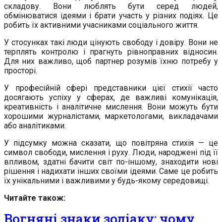
складову. Вони люблять бути серед людей,
обмінюватися ідеями і брати участь у різних подіях. Це
робить їх активними учасниками соціального життя.
У стосунках такі люди цінують свободу і довіру. Вони не
терплять контролю і прагнуть рівноправних відносин.
Для них важливо, щоб партнер розумів їхню потребу у
просторі.
У професійній сфері представники цієї стихії часто
досягають успіху у сферах, де важливі комунікація,
креативність і аналітичне мислення. Вони можуть бути
хорошими журналістами, маркетологами, викладачами
або аналітиками.
У підсумку можна сказати, що повітряна стихія — це
символ свободи, мислення і руху. Люди, народжені під її
впливом, здатні бачити світ по-іншому, знаходити нові
рішення і надихати інших своїми ідеями. Саме це робить
їх унікальними і важливими у будь-якому середовищі.
Читайте також:
Вогняні знаки зодіаку: чому