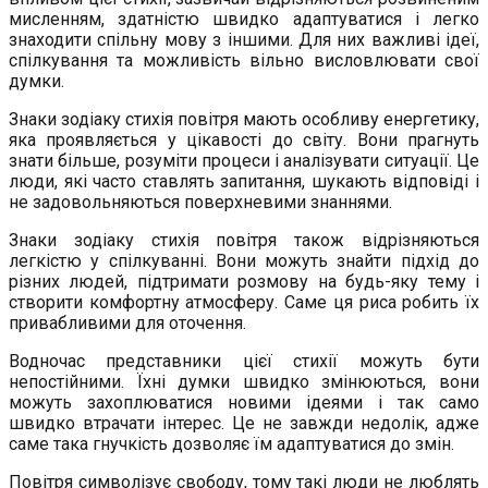
мисленням, здатністю швидко адаптуватися і легко
знаходити спільну мову з іншими. Для них важливі ідеї,
спілкування та можливість вільно висловлювати свої
думки.
Знаки зодіаку стихія повітря мають особливу енергетику,
яка проявляється у цікавості до світу. Вони прагнуть
знати більше, розуміти процеси і аналізувати ситуації. Це
люди, які часто ставлять запитання, шукають відповіді і
не задовольняються поверхневими знаннями.
Знаки зодіаку стихія повітря також відрізняються
легкістю у спілкуванні. Вони можуть знайти підхід до
різних людей, підтримати розмову на будь-яку тему і
створити комфортну атмосферу. Саме ця риса робить їх
привабливими для оточення.
Водночас представники цієї стихії можуть бути
непостійними. Їхні думки швидко змінюються, вони
можуть захоплюватися новими ідеями і так само
швидко втрачати інтерес. Це не завжди недолік, адже
саме така гнучкість дозволяє їм адаптуватися до змін.
Повітря символізує свободу, тому такі люди не люблять