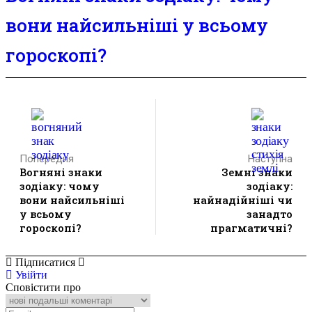
вони найсильніші у всьому
гороскопі?
Попередня
Наступна
Вогняні знаки
Земні знаки
зодіаку: чому
зодіаку:
вони найсильніші
найнадійніші чи
у всьому
занадто
гороскопі?
прагматичні?
Підписатися
Увійти
Сповістити про