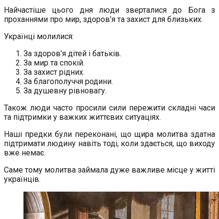
Найчастіше цього дня люди зверталися до Бога з
проханнями про мир, здоров’я та захист для близьких.
Українці молилися:
За здоров’я дітей і батьків.
За мир та спокій.
За захист рідних.
За благополуччя родини.
За душевну рівновагу.
Також люди часто просили сили пережити складні часи
та підтримки у важких життєвих ситуаціях.
Наші предки були переконані, що щира молитва здатна
підтримати людину навіть тоді, коли здається, що виходу
вже немає.
Саме тому молитва займала дуже важливе місце у житті
українців.