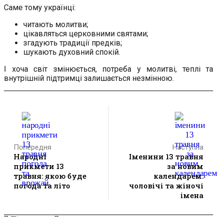
Саме тому українці:
читають молитви;
цікавляться церковними святами;
згадують традиції предків;
шукають духовний спокій.
І хоча світ змінюється, потреба у молитві, теплі та
внутрішній підтримці залишається незмінною.
Попередня
Наступна
Народні
Іменини 13 травня
прикмети 13
за новим
травня: якою буде
календарем:
погода та літо
чоловічі та жіночі
імена