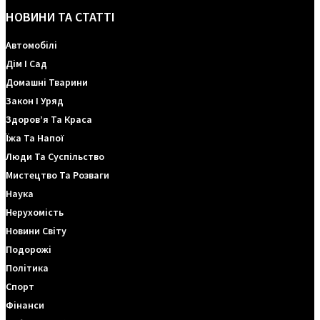
НОВИНИ ТА СТАТТІ
Автомобілі
Дім І Сад
Домашні Тварини
Закон І Уряд
Здоров’я Та Краса
Їжа Та Напої
Люди Та Суспільство
Мистецтво Та Розваги
Наука
Нерухомість
Новини Світу
Подорожі
Політика
Спорт
Фінанси