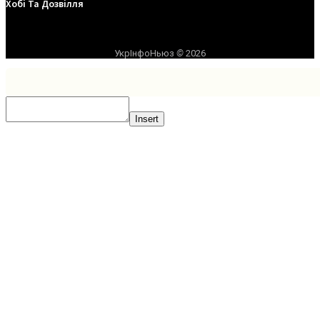
Хобі Та Дозвілля
УкрІнфоНьюз
©
2026
Insert