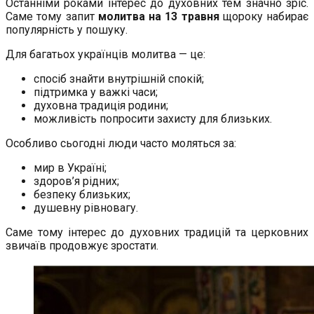
Останніми роками інтерес до духовних тем значно зріс.
Саме тому запит
молитва на 13 травня
щороку набирає
популярність у пошуку.
Для багатьох українців молитва — це:
спосіб знайти внутрішній спокій;
підтримка у важкі часи;
духовна традиція родини;
можливість попросити захисту для близьких.
Особливо сьогодні люди часто моляться за:
мир в Україні;
здоров’я рідних;
безпеку близьких;
душевну рівновагу.
Саме тому інтерес до духовних традицій та церковних
звичаїв продовжує зростати.