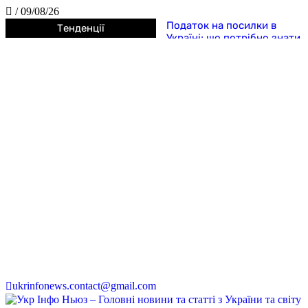
/
09/08/26
Податок на посилки в
Тенденції
Україні: що потрібно знати
покупцям у 2026 році
5 найбезглуздіших
податків в історії людства
5 найдивніших законів
Середньовіччя, які
сьогодні здаються
справжнім абсурдом
5 дивних законів та
правил, які діяли в Україні
після Незалежності
Судові справи, які звучать
як жарт, але реально
розглядалися судами: 5
найдивніших позовів у
світі
Японія чи країна дивних
заборон? 5 законів, які
шокують навіть туристів
ukrinfonews.contact@gmail.com