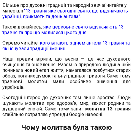
Більше про духовні традиції та народні звичаї читайте у
матеріалі
“13 травня яке сьогодні свято: що відзначають
українці, прикмети та день ангела”
.
Також дізнайтесь,
яке церковне свято відзначають 13
травня та про що молилися цього дня
.
Окремо читайте,
кого вітають з днем ангела 13 травня та
які існували традиції іменин
.
Наші предки вірили, що весна — це час духовного
очищення та оновлення. Разом із природою людина ніби
починала новий етап життя, намагалася позбутися старих
образ, поганих думок та внутрішньої тривоги. Саме тому
травневі молитви мали особливе значення для
українців.
Сьогодні інтерес до духовних тем лише зростає. Люди
шукають молитви про здоров’я, мир, захист родини та
душевний спокій. Саме тому запит
молитва 13 травня
стабільно потрапляє у тренди Google навесні.
Чому молитва була такою