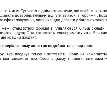
ного життя. Тут часто піднімаються теми, які знайомі кожно
вдивість дозволяє глядачу відчути зв’язок із героями. Лю
ює ефект занурення, який складно досягти у багатьох закор
 межі стандартних форматів. З’являються більш складні 
виток індустрії та готовність експериментувати. Важлив
и ще кращий продукт.
йні серіали: чому вони так подобаються глядачам
ру, яка поєднує гумор і життєвість. Вони не намагают
ться важливих тем. Саме в цьому і полягає їхня сила 