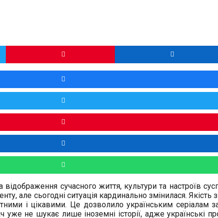
 а відображення сучасного життя, культури та настроїв сус
енту, але сьогодні ситуація кардинально змінилася. Якість 
нітними і цікавими. Це дозволило українським серіалам 
ч уже не шукає лише іноземні історії, адже українські пр