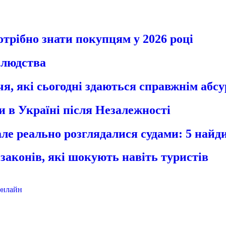
отрібно знати покупцям у 2026 році
ї людства
я, які сьогодні здаються справжнім абс
ли в Україні після Незалежності
 але реально розглядалися судами: 5 найди
 законів, які шокують навіть туристів