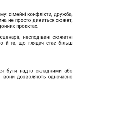
му: сімейні конфлікти, дружба,
дина не просто дивиться сюжет,
донних проєктах.
сценарії, несподівані сюжетні
о й те, що глядач стає більш
ься бути надто складними або
— вони дозволяють одночасно