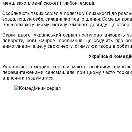
менш захопливий сюжет і глибокі емоції.
Особливість таких серіалів полягає у близькості до реаль
зрада, пошук себе, складні життєві рішення. Саме ця пра
вона впізнає у ньому частину власного досвіду. Це створ
Окрім цього, український серіал поступово виходить за
повороти, нові жанрові поєднання. Це свідчить про роз
вимогливим, а це, у свою чергу, стимулює творців робит
Українські комеді
Українські комедійні серіали мають особливу атмосфе
перевантаженими сенсами, але при цьому часто торкаю
відпочити і задуматися.