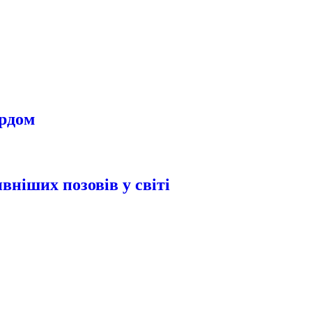
урдом
вніших позовів у світі