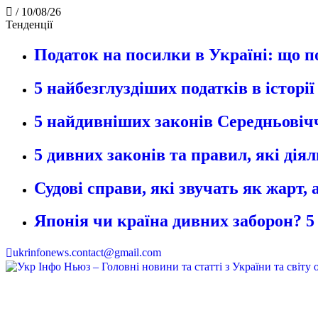
/
10/08/26
Тенденції
Податок на посилки в Україні: що п
5 найбезглуздіших податків в історі
5 найдивніших законів Середньовічч
5 дивних законів та правил, які дія
Судові справи, які звучать як жарт,
Японія чи країна дивних заборон? 5
ukrinfonews.contact@gmail.com