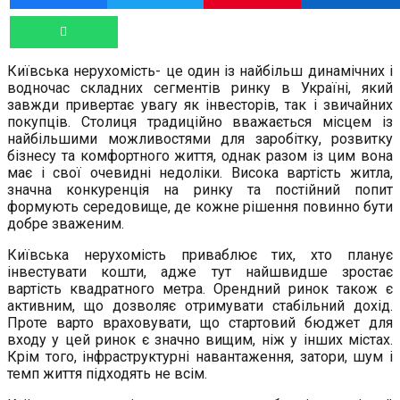
Київська нерухомість- це один із найбільш динамічних і
водночас складних сегментів ринку в Україні, який
завжди привертає увагу як інвесторів, так і звичайних
покупців. Столиця традиційно вважається місцем із
найбільшими можливостями для заробітку, розвитку
бізнесу та комфортного життя, однак разом із цим вона
має і свої очевидні недоліки. Висока вартість житла,
значна конкуренція на ринку та постійний попит
формують середовище, де кожне рішення повинно бути
добре зваженим.
Київська нерухомість приваблює тих, хто планує
інвестувати кошти, адже тут найшвидше зростає
вартість квадратного метра. Орендний ринок також є
активним, що дозволяє отримувати стабільний дохід.
Проте варто враховувати, що стартовий бюджет для
входу у цей ринок є значно вищим, ніж у інших містах.
Крім того, інфраструктурні навантаження, затори, шум і
темп життя підходять не всім.