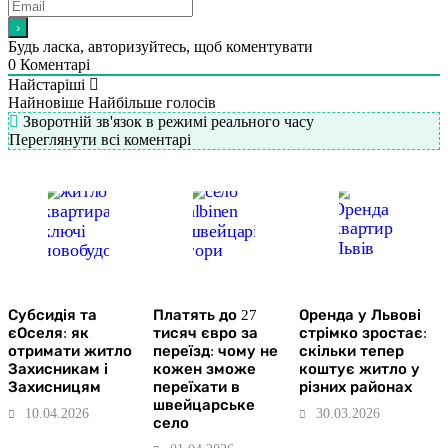
Будь ласка, авторизуйтесь, щоб коментувати
0
Коментарі
Найстаріші
Найновіше
Найбільше голосів
Зворотній зв'язок в режимі реального часу
Переглянути всі коментарі
Субсидія та
Платять до 27
Оренда у Львові
єОселя: як
тисяч євро за
стрімко зростає:
отримати житло
переїзд: чому не
скільки тепер
Захисникам і
кожен зможе
коштує житло у
Захисницям
переїхати в
різних районах
швейцарське
10.04.2026
30.03.2026
село