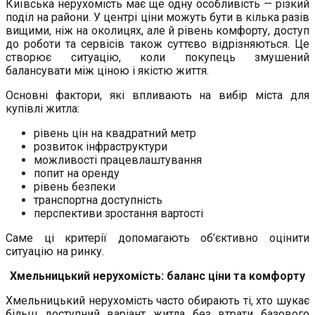
Київська нерухомість має ще одну особливість — різкий
поділ на райони. У центрі ціни можуть бути в кілька разів
вищими, ніж на околицях, але й рівень комфорту, доступ
до роботи та сервісів також суттєво відрізняються. Це
створює ситуацію, коли покупець змушений
балансувати між ціною і якістю життя.
Основні фактори, які впливають на вибір міста для
купівлі житла:
рівень цін на квадратний метр
розвиток інфраструктури
можливості працевлаштування
попит на оренду
рівень безпеки
транспортна доступність
перспективи зростання вартості
Саме ці критерії допомагають об’єктивно оцінити
ситуацію на ринку.
Хмельницький нерухомість: баланс ціни та комфорту
Хмельницький нерухомість часто обирають ті, хто шукає
більш доступний варіант житла без втрати базового