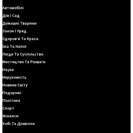
Автомобілі
Дім І Сад
Домашні Тварини
Закон І Уряд
Здоров’я Та Краса
Їжа Та Напої
Люди Та Суспільство
Мистецтво Та Розваги
Наука
Нерухомість
Новини Світу
Подорожі
Політика
Спорт
Фінанси
Хобі Та Дозвілля