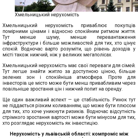
Хмельницький нерухомість
Хмельницький нерухомість приваблює покупців
помірними цінами і відносно спокійним ритмом життя.
Тут менше шуму, менше перевантаження
інфраструктури і більше можливостей для тих, хто цінує
спокій. Водночас варто розуміти, що рівень доходів у
місті також нижчий, ніж у великих мегаполісах.
Хмельницький нерухомість має свої переваги для сімей.
Тут легше знайти житло за доступною ціною, більше
зелених зон і спокійніша атмосфера. Проте для
інвесторів це місто може бути менш привабливим через
повільніше зростання цін і нижчий попит на оренду.
Ще один важливий аспект — це стабільність. Ринок тут
не піддається різким коливанням, що може бути плюсом
для тих, хто хоче уникнути ризиків. Водночас відсутність
стрімкого зростання вартості може бути мінусом для тих,
хто розглядає нерухомість як інвестицію.
Нерухомість у львівській області: компроміс між