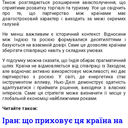
Також розглядається розширення авіасполучення, що
сприятиме розвитку торгівлі та туризму. Усе це свідчить
про те, що партнерство між країнами має
довгостроковий характер і виходить за межі окремих
галузей.
Не менш важливим є історичний контекст. Відносини
між Індією та росією формувалися десятиліттями і
базуються на взаємній довірі. Саме це дозволяє країнам
зберігати співпрацю навіть у складних умовах.
У підсумку можна сказати, що Індія обирає прагматичний
шлях. Країна не відмовляється від співпраці із Заходом,
але водночас активно використовує можливості, які дає
партнерство з росією. У світі, де енергетика стає
інструментом впливу, Нью-Делі демонструє здатність
адаптуватися і приймати рішення, виходячи з власних
інтересів. Саме ця стратегія може визначити її місце у
глобальній економіці найближчими роками.
Читайте також:
Іран: що приховує ця країна на