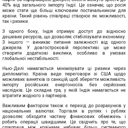
40% від загального імпорту Індії. Це означає, що росія
може стати ще більш ключовим постачальником для
країни. Такий рівень співпраці створює як можливості,
так і ризики.
З одного боку, Індія отримує доступ до відносно
дешевих ресурсів, що дозволяє стабілізувати економіку.
З іншого — виникає питання залежності від одного
джерела. У довгостроковій перспективі це може
створити додаткові виклики, особливо в умовах
глобальної нестабільності.
Нью-Делі намагається мінімізувати ці ризики через
дипломатію. Країна веде переговори зі США щодо
можливих винятків із санкцій, щоб зберегти можливість
імпорту російських енергоносіїв без серйозних
наслідків. Це складна гра, у якій Індія намагається не
втратити жодного з партнерів.
Важливим фактором також є перехід до розрахунків у
національних валютах. Торгівля в рупіях і рублях
дозволяє обходити частину фінансових обмежень і
робить операції швидшими. Це свідчить про те, що
співпраця між країнами набуває більш системного