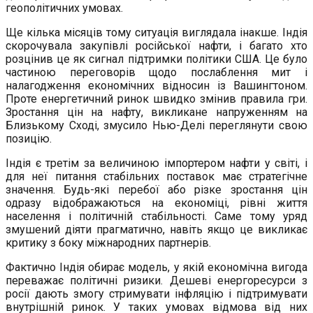
геополітичних умовах.
Ще кілька місяців тому ситуація виглядала інакше. Індія
скорочувала закупівлі російської нафти, і багато хто
розцінив це як сигнал підтримки політики США. Це було
частиною переговорів щодо послаблення мит і
налагодження економічних відносин із Вашингтоном.
Проте енергетичний ринок швидко змінив правила гри.
Зростання цін на нафту, викликане напруженням на
Близькому Сході, змусило Нью-Делі переглянути свою
позицію.
Індія є третім за величиною імпортером нафти у світі, і
для неї питання стабільних поставок має стратегічне
значення. Будь-які перебої або різке зростання цін
одразу відображаються на економіці, рівні життя
населення і політичній стабільності. Саме тому уряд
змушений діяти прагматично, навіть якщо це викликає
критику з боку міжнародних партнерів.
Фактично Індія обирає модель, у якій економічна вигода
переважає політичні ризики. Дешеві енергоресурси з
росії дають змогу стримувати інфляцію і підтримувати
внутрішній ринок. У таких умовах відмова від них