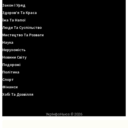
Закон І Уряд
Здоров’я Та Краса
Їжа Та Напої
Люди Та Суспільство
Мистецтво Та Розваги
Наука
Нерухомість
Новини Світу
Подорожі
Політика
Спорт
Фінанси
Хобі Та Дозвілля
УкрІнфоНьюз
©
2026