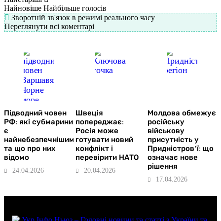
Найновіше
Найбільше голосів
Зворотній зв'язок в режимі реального часу
Переглянути всі коментарі
Підводний човен
Швеція
Молдова обмежує
РФ: які субмарини
попереджає:
російську
є
Росія може
військову
найнебезпечнішими
готувати новий
присутність у
та що про них
конфлікт і
Придністров’ї: що
відомо
перевірити НАТО
означає нове
рішення
24.04.2026
20.04.2026
17.04.2026