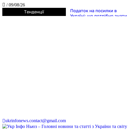
/
09/08/26
Податок на посилки в
Тенденції
Україні: що потрібно знати
покупцям у 2026 році
5 найбезглуздіших
податків в історії людства
5 найдивніших законів
Середньовіччя, які
сьогодні здаються
справжнім абсурдом
5 дивних законів та
правил, які діяли в Україні
після Незалежності
Судові справи, які звучать
як жарт, але реально
розглядалися судами: 5
найдивніших позовів у
світі
Японія чи країна дивних
заборон? 5 законів, які
шокують навіть туристів
ukrinfonews.contact@gmail.com