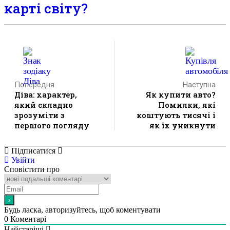
карті світу?
Попередня
Наступна
Діва: характер,
Як купити авто?
який складно
Помилки, які
зрозуміти з
коштують тисячі і
першого погляду
як їх уникнути
Підписатися
Увійти
Сповістити про
Будь ласка, авторизуйтесь, щоб коментувати
0
Коментарі
Найстаріші