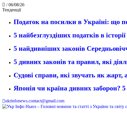
/
06/08/26
Тенденції
Податок на посилки в Україні: що п
5 найбезглуздіших податків в історі
5 найдивніших законів Середньовічч
5 дивних законів та правил, які дія
Судові справи, які звучать як жарт,
Японія чи країна дивних заборон? 5
ukrinfonews.contact@gmail.com