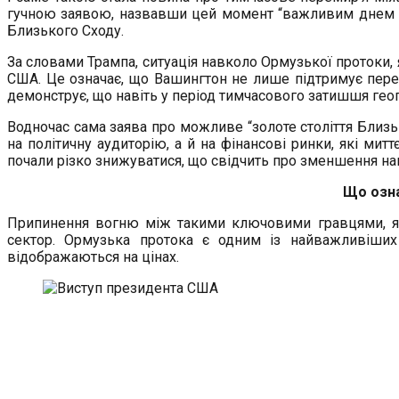
гучною заявою, назвавши цей момент “важливим днем дл
Близького Сходу.
За словами Трампа, ситуація навколо Ормузької протоки, 
США. Це означає, що Вашингтон не лише підтримує переми
демонструє, що навіть у період тимчасового затишшя геоп
Водночас сама заява про можливе “золоте століття Близь
на політичну аудиторію, а й на фінансові ринки, які митт
почали різко знижуватися, що свідчить про зменшення нап
Що озна
Припинення вогню між такими ключовими гравцями, як 
сектор. Ормузька протока є одним із найважливіших м
відображаються на цінах.