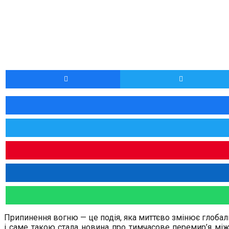
Припинення вогню — це подія, яка миттєво змінює глобал
і саме такою стала новина про тимчасове перемир’я між