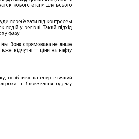
аток нового етапу для всього
 буде перебувати під контролем
подій у регіоні. Такий підхід
ову фазу.
діям. Вона спрямована не лише
и вже відчутні — ціни на нафту
у, особливо на енергетичний
агрози її блокування одразу