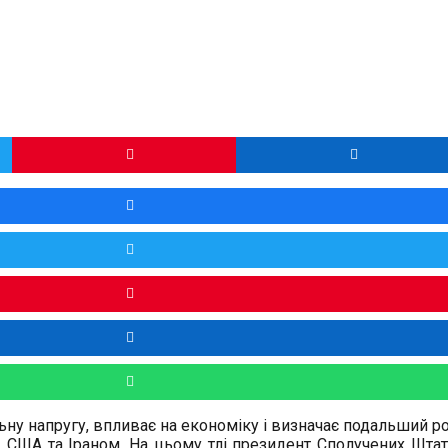
ьну напругу, впливає на економіку і визначає подальший р
 США та Іраном. На цьому тлі президент Сполучених Штат