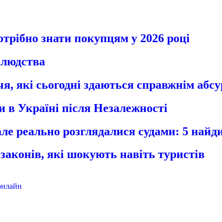
отрібно знати покупцям у 2026 році
ї людства
я, які сьогодні здаються справжнім абс
ли в Україні після Незалежності
 але реально розглядалися судами: 5 найди
 законів, які шокують навіть туристів