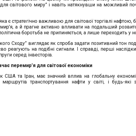
я світового миру” і навіть натякнувши на можливий поч
яка є стратегічно важливою для світової торгівлі нафтою,
р’я, а й прагне активно впливати на подальший розвиток 
олітична боротьба не припиняється, а лише переходить у н
кого Сходу” виглядає як спроба задати позитивний тон по
єво реагують на подібні сигнали. І справді, перші наслідк
руги серед інвесторів.
чає перемир’я для світової економіки
США та Іран, має значний вплив на глобальну економік
аршрутів транспортування нафти у світі, і будь-які з