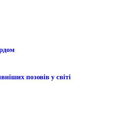
урдом
вніших позовів у світі