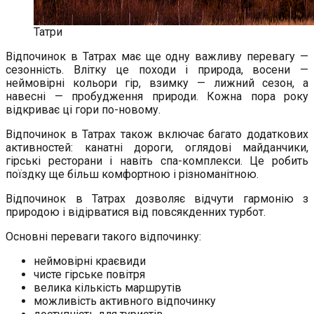
Татри
Відпочинок в Татрах має ще одну важливу перевагу —
сезонність. Влітку це походи і природа, восени —
неймовірні кольори гір, взимку — лижний сезон, а
навесні — пробудження природи. Кожна пора року
відкриває ці гори по-новому.
Відпочинок в Татрах також включає багато додаткових
активностей: канатні дороги, оглядові майданчики,
гірські ресторани і навіть спа-комплекси. Це робить
поїздку ще більш комфортною і різноманітною.
Відпочинок в Татрах дозволяє відчути гармонію з
природою і відірватися від повсякденних турбот.
Основні переваги такого відпочинку:
неймовірні краєвиди
чисте гірське повітря
велика кількість маршрутів
можливість активного відпочинку