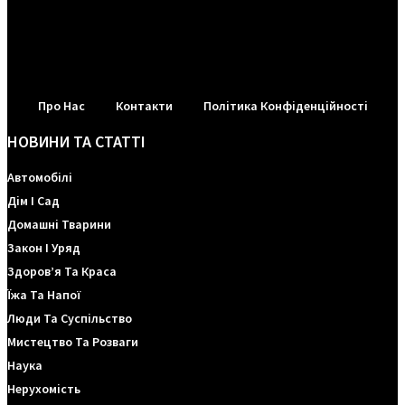
Про Нас
Контакти
Політика Конфіденційності
НОВИНИ ТА СТАТТІ
Автомобілі
Дім І Сад
Домашні Тварини
Закон І Уряд
Здоров’я Та Краса
Їжа Та Напої
Люди Та Суспільство
Мистецтво Та Розваги
Наука
Нерухомість