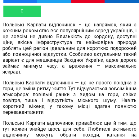
Польські Карпати відпочинок – це напрямок, який з
кожним роком стає все популярнішим серед українців, і
це зовсім не дивно. Близькість до кордону, доступні
ціни, якісна інфраструктура та неймовірна природа
роблять цей регіон ідеальним для коротких подорожей
або повноцінної відпустки. Особливо актуальним такий
варіант є для мешканців Західної України, адже дорога
займає мінімум часу, а враження — максимально
яскраві.
Польські Карпати відпочинок — це не просто поїздка в
гори, це зміна ритму життя. Тут відчувається зовсім інша
атмосфера: повільні ранки з видом на гори, свіже
повітря, тиша і відсутність міського шуму. Навіть
короткий вікенд у такому місці здатен повністю
перезавантажити.
Польські Карпати відпочинок приваблює ще й тим, що
тут кожен знайде щось для себе. Любителі активного
відпочинку можуть обрати походи, катання на