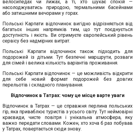
велосипедах чи лижах, а ті, хто шукає спокій —
насолоджуватись природою, термальними басейнами
або затишними вечорами у горах.
Польські Карпати відпочинок вигідно відрізняється від
багатьох інших напрямків тим, що тут поєднується
доступність і якість. Ви отримуєте європейський рівень
сервісу без надмірних витрат.
Польські Карпати відпочинок також підходить для
подорожей із дітьми. Тут безпечні маршрути, розваги
для сімей і велика кількість варіантів проживання.
Польські Карпати відпочинок — це можливість відкрити
для себе новий формат подорожей без довгих
перельотів і складного планування.
Відпочинок в Татрах: чому це місце варте уваги
Відпочинок в Татрах — це справжня перлина польських
гір, яка приваблює туристів з усього світу. Тут неймовірні
краєвиди, чисте повітря і унікальна атмосфера, яку
важко передати словами. Кожен, хто хоча б раз побував
у Татрах, повертається сюди знову.