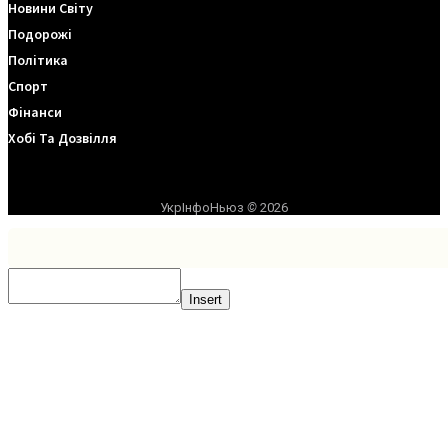
Новини Світу
Подорожі
Політика
Спорт
Фінанси
Хобі Та Дозвілля
УкрІнфоНьюз
©
2026
Insert