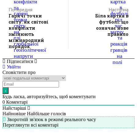
Попередня
Наступна
Гарячі точки
Біла картка в
світу: як світові
футболі: що
конфлікти
означає нове
змінюють
правило
міжнародний
порядок
Підписатися
Увійти
Сповістити про
Будь ласка, авторизуйтесь, щоб коментувати
0
Коментарі
Найстаріші
Найновіше
Найбільше голосів
Зворотній зв'язок в режимі реального часу
Переглянути всі коментарі