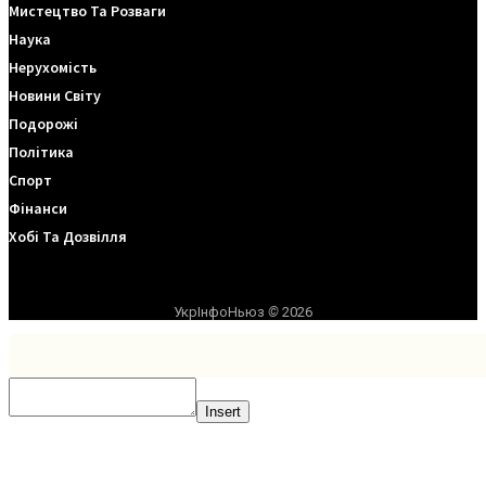
Мистецтво Та Розваги
Наука
Нерухомість
Новини Світу
Подорожі
Політика
Спорт
Фінанси
Хобі Та Дозвілля
УкрІнфоНьюз
©
2026
Insert