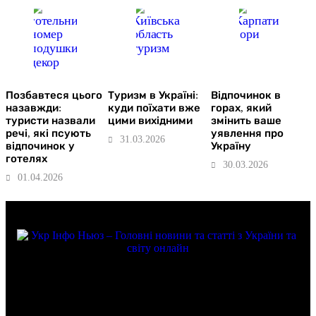
Позбавтеся цього
Туризм в Україні:
Відпочинок в
назавжди:
куди поїхати вже
горах, який
туристи назвали
цими вихідними
змінить ваше
речі, які псують
уявлення про
31.03.2026
відпочинок у
Україну
готелях
30.03.2026
01.04.2026