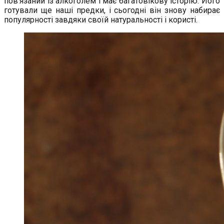
пов’язаний із алкоголем і має багатовікову історію. Його
готували ще наші предки, і сьогодні він знову набирає
популярності завдяки своїй натуральності і користі.