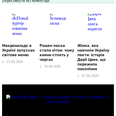
Переглянути всі коментарі
Макдональдс в
Рошен паска
Жінка, яка
Україні запускає
стала хітом: чому
навчила Україну
світове меню
кияни стоять у
пекти: історія
чергах
Дарії Цвек, що
15.04.2026
пережила
10.04.2026
покоління
07.04.2026