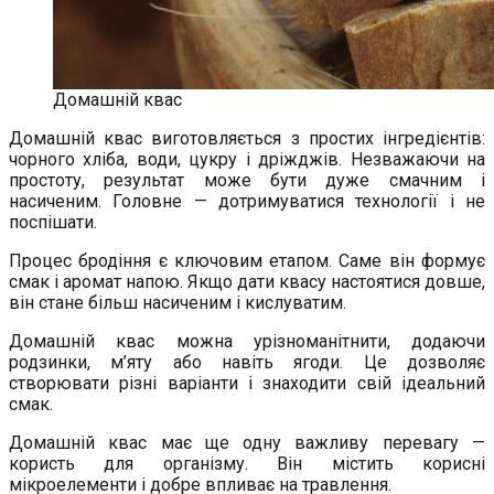
Домашній квас
Домашній квас виготовляється з простих інгредієнтів:
чорного хліба, води, цукру і дріжджів. Незважаючи на
простоту, результат може бути дуже смачним і
насиченим. Головне — дотримуватися технології і не
поспішати.
Процес бродіння є ключовим етапом. Саме він формує
смак і аромат напою. Якщо дати квасу настоятися довше,
він стане більш насиченим і кислуватим.
Домашній квас можна урізноманітнити, додаючи
родзинки, м’яту або навіть ягоди. Це дозволяє
створювати різні варіанти і знаходити свій ідеальний
смак.
Домашній квас має ще одну важливу перевагу —
користь для організму. Він містить корисні
мікроелементи і добре впливає на травлення.