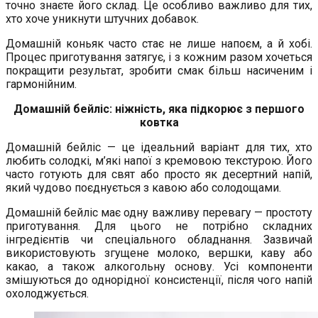
точно знаєте його склад. Це особливо важливо для тих,
хто хоче уникнути штучних добавок.
Домашній коньяк часто стає не лише напоєм, а й хобі.
Процес приготування затягує, і з кожним разом хочеться
покращити результат, зробити смак більш насиченим і
гармонійним.
Домашній бейліс: ніжність, яка підкорює з першого
ковтка
Домашній бейліс — це ідеальний варіант для тих, хто
любить солодкі, м’які напої з кремовою текстурою. Його
часто готують для свят або просто як десертний напій,
який чудово поєднується з кавою або солодощами.
Домашній бейліс має одну важливу перевагу — простоту
приготування. Для цього не потрібно складних
інгредієнтів чи спеціального обладнання. Зазвичай
використовують згущене молоко, вершки, каву або
какао, а також алкогольну основу. Усі компоненти
змішуються до однорідної консистенції, після чого напій
охолоджується.