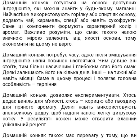
Домашній коньяк готується на основі доступних
інгредієнтів, які можна знайти у будь-якому магазині.
Найчастіше використовують горілку або спирт як основу,
додають чай, карамель, спеції або навіть сухофрукти.
Саме ці компоненти формують характерний колір і
аромат. Важливо розуміти, що смак такого напою
значною мірою залежить від якості основи, тому
економити на цьому не варто.
Домашній коньяк потребує часу, адже після змішування
інгредієнтів напій повинен настоятися. Чим довше він
стоїть, тим більш насиченим і глибоким стає його смак.
Деякі залишають його на кілька днів, інші — на тижні або
навіть місяці. Саме в цьому процесі і полягає головна
особливість — терпіння.
Домашній коньяк дозволяє експериментувати. Хтось
додає ваніль для м’якості, хтось — корицю або гвоздику
для пряного аромату. Деякі навіть використовують
апельсинову цедру, щоб надати напою легку цитрусову
нотку. У результаті кожен може створити власний
унікальний рецепт.
Домашній коньяк також має перевагу у тому, що ви