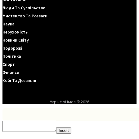
Люди Та Суспільство
Мистецтво Та Розваги
Наука
Нерухомість
Новини Світу
Подорожі
Політика
Спорт
Фінанси
Хобі Та Дозвілля
УкрІнфоНьюз
©
2026
Insert