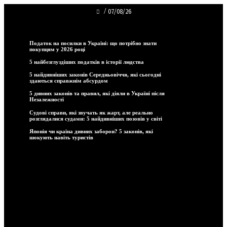
/
07/08/26
Тенденції
Податок на посилки в Україні: що потрібно знати
покупцям у 2026 році
5 найбезглуздіших податків в історії людства
5 найдивніших законів Середньовіччя, які сьогодні
здаються справжнім абсурдом
5 дивних законів та правил, які діяли в Україні після
Незалежності
Судові справи, які звучать як жарт, але реально
розглядалися судами: 5 найдивніших позовів у світі
Японія чи країна дивних заборон? 5 законів, які
шокують навіть туристів