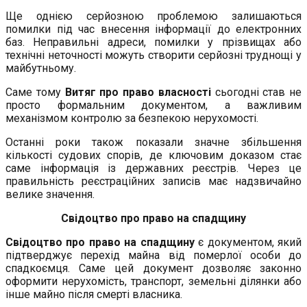
Ще однією серйозною проблемою залишаються
помилки під час внесення інформації до електронних
баз. Неправильні адреси, помилки у прізвищах або
технічні неточності можуть створити серйозні труднощі у
майбутньому.
Саме тому
Витяг про право власності
сьогодні став не
просто формальним документом, а важливим
механізмом контролю за безпекою нерухомості.
Останні роки також показали значне збільшення
кількості судових спорів, де ключовим доказом стає
саме інформація із державних реєстрів. Через це
правильність реєстраційних записів має надзвичайно
велике значення.
Свідоцтво про право на спадщину
Свідоцтво про право на спадщину
є документом, який
підтверджує перехід майна від померлої особи до
спадкоємця. Саме цей документ дозволяє законно
оформити нерухомість, транспорт, земельні ділянки або
інше майно після смерті власника.