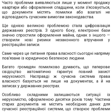
Часто проблеми виявляються лише у момент продажу
квартири або оформлення спадщини, коли з’ясовується,
що документи містять помилки або взагалі не
відповідають сучасним вимогам законодавства.
Ще однією великою проблемою стала цифровізація
державних реєстрів. З одного боку, електронні бази
значно спростили оформлення майна, однак з іншого —
створили нові ризики незаконного втручання у
реєстраційні записи.
Саме через це питання права власності сьогодні напряму
пов’язане із юридичною безпекою людини.
Багато громадян помилково думають, що паперове
свідоцтво автоматично гарантує повний захист
нерухомості. Насправді ж сучасна система права
власності базується не лише на документах, а й на
записах у державних реєстрах.
Особливо складними залишаються ситуації із
нерухомістю, оформленою десятки років тому. Частина
старих документів не містить необхідних даних для
сучасної реєстраційної системи, що створює проблеми