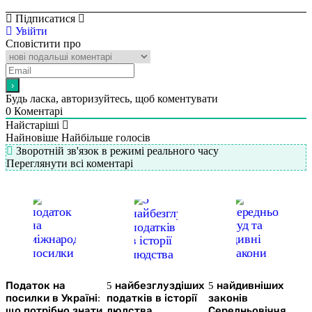
Підписатися
Увійти
Сповістити про
Будь ласка, авторизуйтесь, щоб коментувати
0
Коментарі
Найстаріші
Найновіше
Найбільше голосів
Зворотній зв'язок в режимі реального часу
Переглянути всі коментарі
Податок на
5 найбезглуздіших
5 найдивніших
посилки в Україні:
податків в історії
законів
що потрібно знати
людства
Середньовіччя,