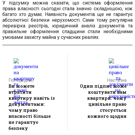
У підсумку можна сказати, що система оформлення
права власності сьогодні стала значно складнішою, ніж
багато хто думає. Наявність документів ще не гарантує
абсолютної безпеки нерухомості. Саме тому регулярна
перевірка реєстрів, юридичний аналіз документів та
правильне оформлення спадщини стали необхідними
умовами захисту майна у сучасних реаліях.
Попередня
Наступна
Ви можете
Один підпис може
втратити
коштувати вам
квартиру навіть із
квартири: чому
документами:
цивільне право
чому право
стосується
власності більше
кожного щодня
не гарантує
безпеку