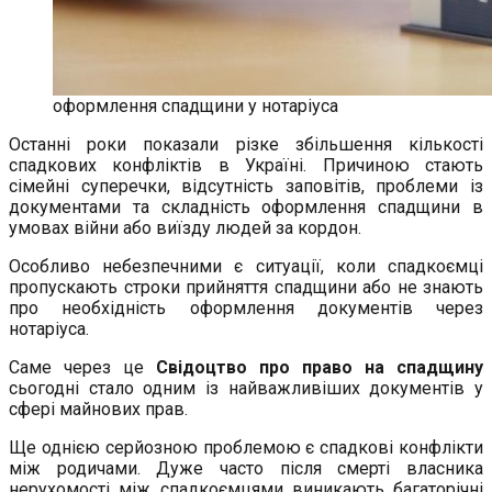
оформлення спадщини у нотаріуса
Останні роки показали різке збільшення кількості
спадкових конфліктів в Україні. Причиною стають
сімейні суперечки, відсутність заповітів, проблеми із
документами та складність оформлення спадщини в
умовах війни або виїзду людей за кордон.
Особливо небезпечними є ситуації, коли спадкоємці
пропускають строки прийняття спадщини або не знають
про необхідність оформлення документів через
нотаріуса.
Саме через це
Свідоцтво про право на спадщину
сьогодні стало одним із найважливіших документів у
сфері майнових прав.
Ще однією серйозною проблемою є спадкові конфлікти
між родичами. Дуже часто після смерті власника
нерухомості між спадкоємцями виникають багаторічні