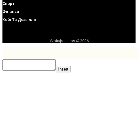
Спорт
Фінанси
Хобі Та Дозвілля
УкрІнфоНьюз
©
2026
Insert