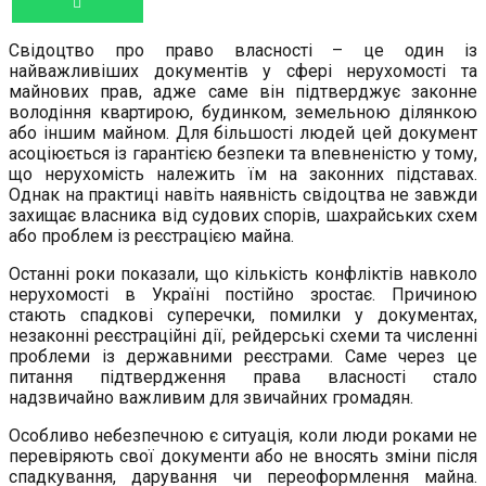
Свідоцтво про право власності – це один із
найважливіших документів у сфері нерухомості та
майнових прав, адже саме він підтверджує законне
володіння квартирою, будинком, земельною ділянкою
або іншим майном. Для більшості людей цей документ
асоціюється із гарантією безпеки та впевненістю у тому,
що нерухомість належить їм на законних підставах.
Однак на практиці навіть наявність свідоцтва не завжди
захищає власника від судових спорів, шахрайських схем
або проблем із реєстрацією майна.
Останні роки показали, що кількість конфліктів навколо
нерухомості в Україні постійно зростає. Причиною
стають спадкові суперечки, помилки у документах,
незаконні реєстраційні дії, рейдерські схеми та численні
проблеми із державними реєстрами. Саме через це
питання підтвердження права власності стало
надзвичайно важливим для звичайних громадян.
Особливо небезпечною є ситуація, коли люди роками не
перевіряють свої документи або не вносять зміни після
спадкування, дарування чи переоформлення майна.