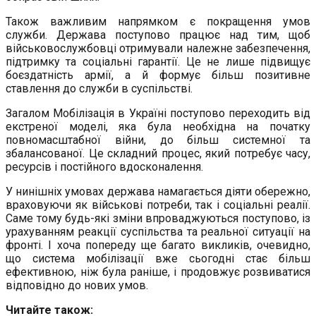
Також важливим напрямком є покращення умов
служби. Держава поступово працює над тим, щоб
військовослужбовці отримували належне забезпечення,
підтримку та соціальні гарантії. Це не лише підвищує
боєздатність армії, а й формує більш позитивне
ставлення до служби в суспільстві.
Загалом Мобілізація в Україні поступово переходить від
екстреної моделі, яка була необхідна на початку
повномасштабної війни, до більш системної та
збалансованої. Це складний процес, який потребує часу,
ресурсів і постійного вдосконалення.
У нинішніх умовах держава намагається діяти обережно,
враховуючи як військові потреби, так і соціальні реалії.
Саме тому будь-які зміни впроваджуються поступово, із
урахуванням реакції суспільства та реальної ситуації на
фронті. І хоча попереду ще багато викликів, очевидно,
що система мобілізації вже сьогодні стає більш
ефективною, ніж була раніше, і продовжує розвиватися
відповідно до нових умов.
Читайте також: