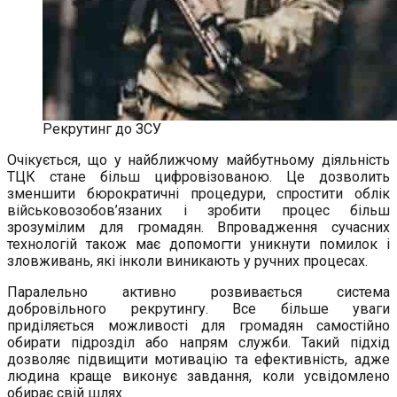
Рекрутинг до ЗСУ
Очікується, що у найближчому майбутньому діяльність
ТЦК стане більш цифровізованою. Це дозволить
зменшити бюрократичні процедури, спростити облік
військовозобов’язаних і зробити процес більш
зрозумілим для громадян. Впровадження сучасних
технологій також має допомогти уникнути помилок і
зловживань, які інколи виникають у ручних процесах.
Паралельно активно розвивається система
добровільного рекрутингу. Все більше уваги
приділяється можливості для громадян самостійно
обирати підрозділ або напрям служби. Такий підхід
дозволяє підвищити мотивацію та ефективність, адже
людина краще виконує завдання, коли усвідомлено
обирає свій шлях.