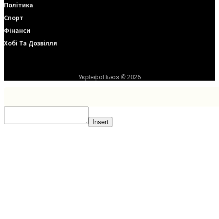
Політика
Спорт
Фінанси
Хобі Та Дозвілля
УкрІнфоНьюз
©
2026
Insert