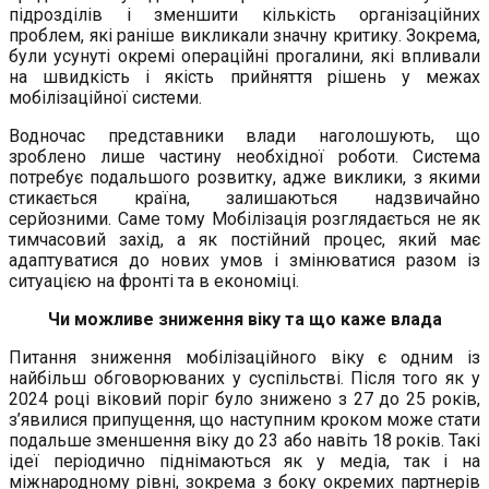
підрозділів і зменшити кількість організаційних
проблем, які раніше викликали значну критику. Зокрема,
були усунуті окремі операційні прогалини, які впливали
на швидкість і якість прийняття рішень у межах
мобілізаційної системи.
Водночас представники влади наголошують, що
зроблено лише частину необхідної роботи. Система
потребує подальшого розвитку, адже виклики, з якими
стикається країна, залишаються надзвичайно
серйозними. Саме тому Мобілізація розглядається не як
тимчасовий захід, а як постійний процес, який має
адаптуватися до нових умов і змінюватися разом із
ситуацією на фронті та в економіці.
Чи можливе зниження віку та що каже влада
Питання зниження мобілізаційного віку є одним із
найбільш обговорюваних у суспільстві. Після того як у
2024 році віковий поріг було знижено з 27 до 25 років,
з’явилися припущення, що наступним кроком може стати
подальше зменшення віку до 23 або навіть 18 років. Такі
ідеї періодично піднімаються як у медіа, так і на
міжнародному рівні, зокрема з боку окремих партнерів