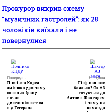
Прокурор викрив схему
“музичних гастролей”: як 28
чоловіків виїхали і не
повернулися
Попередня
Наступна
Північна Корея
Півфінал вже
змінює курс: чому
близько? Як АЗ
союзник Ірану
готується до
почав
битви з Шахтарем
дистанціюватися
і чому ця
від Тегерана
команда