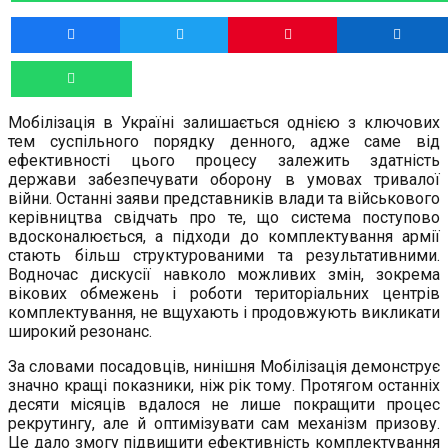
Мобілізація в Україні залишається однією з ключових
тем суспільного порядку денного, адже саме від
ефективності цього процесу залежить здатність
держави забезпечувати оборону в умовах тривалої
війни. Останні заяви представників влади та військового
керівництва свідчать про те, що система поступово
вдосконалюється, а підходи до комплектування армії
стають більш структурованими та результативними.
Водночас дискусії навколо можливих змін, зокрема
вікових обмежень і роботи територіальних центрів
комплектування, не вщухають і продовжують викликати
широкий резонанс.
За словами посадовців, нинішня Мобілізація демонструє
значно кращі показники, ніж рік тому. Протягом останніх
десяти місяців вдалося не лише покращити процес
рекрутингу, але й оптимізувати сам механізм призову.
Це дало змогу підвищити ефективність комплектування