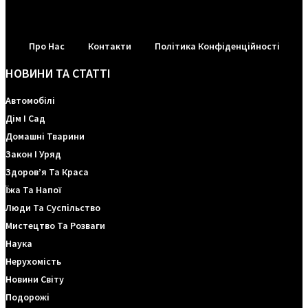
Про Нас
Контакти
Політика Конфіденційності
НОВИНИ ТА СТАТТІ
Автомобілі
Дім І Сад
Домашні Тварини
Закон І Уряд
Здоров’я Та Краса
Їжа Та Напої
Люди Та Суспільство
Мистецтво Та Розваги
Наука
Нерухомість
Новини Світу
Подорожі