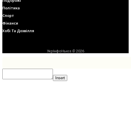
Подорожі
Політика
Спорт
Фінанси
Хобі Та Дозвілля
УкрІнфоНьюз
©
2026
Insert