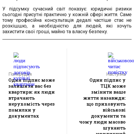
У підсумку сучасний світ показує: юридичні ризики
сьогодні присутні практично у кожній сфері життя. Саме
тому професійна консультація дедалі частіше стає не
розкішшю, а необхідністю для людей, які хочуть
захистити свої гроші, майно та власну безпеку.
Попередня
Наступна
Один підпис може
Один підпис у
залишити вас без
ТЦК може
квартири: як люди
змінити ваше
втрачають
життя назавжди:
нерухомість через
що приховують
помилки у
військові
документах
документи та
чому люди масово
шукають
юридичний