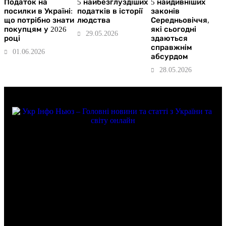
Податок на
5 найбезглуздіших
5 найдивніших
посилки в Україні:
податків в історії
законів
що потрібно знати
людства
Середньовіччя,
покупцям у 2026
які сьогодні
29.05.2026
році
здаються
справжнім
01.06.2026
абсурдом
28.05.2026