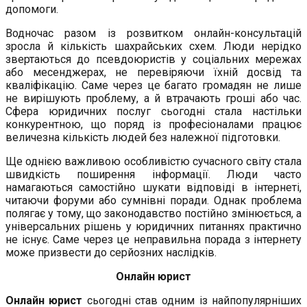
допомоги.
Водночас разом із розвитком онлайн-консультацій
зросла й кількість шахрайських схем. Люди нерідко
звертаються до псевдоюристів у соціальних мережах
або месенджерах, не перевіряючи їхній досвід та
кваліфікацію. Саме через це багато громадян не лише
не вирішують проблему, а й втрачають гроші або час.
Сфера юридичних послуг сьогодні стала настільки
конкурентною, що поряд із професіоналами працює
величезна кількість людей без належної підготовки.
Ще однією важливою особливістю сучасного світу стала
швидкість поширення інформації. Люди часто
намагаються самостійно шукати відповіді в інтернеті,
читаючи форуми або сумнівні поради. Однак проблема
полягає у тому, що законодавство постійно змінюється, а
універсальних рішень у юридичних питаннях практично
не існує. Саме через це неправильна порада з інтернету
може призвести до серйозних наслідків.
Онлайн юрист
Онлайн юрист
сьогодні став одним із найпопулярніших