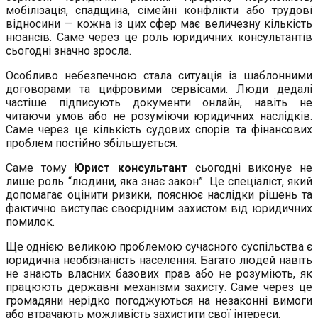
мобілізація, спадщина, сімейні конфлікти або трудові
відносини — кожна із цих сфер має величезну кількість
нюансів. Саме через це роль юридичних консультантів
сьогодні значно зросла.
Особливо небезпечною стала ситуація із шаблонними
договорами та цифровими сервісами. Люди дедалі
частіше підписують документи онлайн, навіть не
читаючи умов або не розуміючи юридичних наслідків.
Саме через це кількість судових спорів та фінансових
проблем постійно збільшується.
Саме тому
Юрист консультант
сьогодні виконує не
лише роль “людини, яка знає закон”. Це спеціаліст, який
допомагає оцінити ризики, пояснює наслідки рішень та
фактично виступає своєрідним захистом від юридичних
помилок.
Ще однією великою проблемою сучасного суспільства є
юридична необізнаність населення. Багато людей навіть
не знають власних базових прав або не розуміють, як
працюють державні механізми захисту. Саме через це
громадяни нерідко погоджуються на незаконні вимоги
або втрачають можливість захистити свої інтереси.