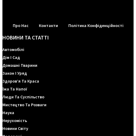
Про Нас
Контакти
Політика Конфіденційності
НОВИНИ ТА СТАТТІ
Автомобілі
Дім І Сад
Домашні Тварини
Закон І Уряд
Здоров’я Та Краса
Їжа Та Напої
Люди Та Суспільство
Мистецтво Та Розваги
Наука
Нерухомість
Новини Світу