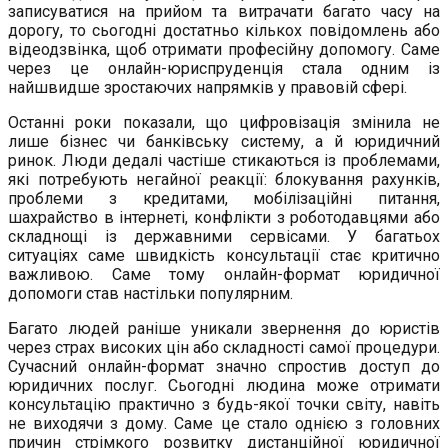
записуватися на прийом та витрачати багато часу на
дорогу, то сьогодні достатньо кількох повідомлень або
відеодзвінка, щоб отримати професійну допомогу. Саме
через це онлайн-юриспруденція стала одним із
найшвидше зростаючих напрямків у правовій сфері.
Останні роки показали, що цифровізація змінила не
лише бізнес чи банківську систему, а й юридичний
ринок. Люди дедалі частіше стикаються із проблемами,
які потребують негайної реакції: блокування рахунків,
проблеми з кредитами, мобілізаційні питання,
шахрайство в інтернеті, конфлікти з роботодавцями або
складнощі із державними сервісами. У багатьох
ситуаціях саме швидкість консультації стає критично
важливою. Саме тому онлайн-формат юридичної
допомоги став настільки популярним.
Багато людей раніше уникали звернення до юристів
через страх високих цін або складності самої процедури.
Сучасний онлайн-формат значно спростив доступ до
юридичних послуг. Сьогодні людина може отримати
консультацію практично з будь-якої точки світу, навіть
не виходячи з дому. Саме це стало однією з головних
причин стрімкого розвитку дистанційної юридичної