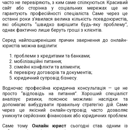
часто не перевіряють, з ким саме спілкуються. Красивий
сайт або сторінка у соціальних мережах ще не
гарантують професійності спеціаліста. Саме через це
останні роки з’явилася велика кількість псевдоюристів,
які обіцяють “швидко вирішити будь-яку проблему”,
однак фактично лише беруть гроші з клієнтів.
Серед найпоширеніших причин звернення до онлайн-
юристів можна виділити:
проблеми з кредитами та банками;
мобілізаційні питання;
сімейні конфлікти та аліменти;
перевірку договорів та документів;
юридичний супровід бізнесу.
Водночас професійна юридична консультація — це не
просто “відповідь на питання”. Хороший спеціаліст
аналізує ризики, пояснює можливі наслідки та
допомагає вибудувати правильну стратегію дій. Саме
через це якісний онлайн-супровід часто дозволяє
уникнути серйозних фінансових або юридичних проблем.
Саме тому
Онлайн юрист
сьогодні став одним із