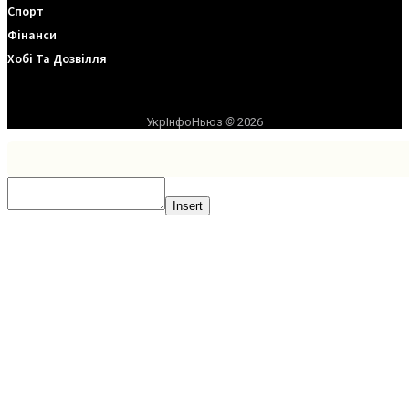
Спорт
Фінанси
Хобі Та Дозвілля
УкрІнфоНьюз
©
2026
Insert