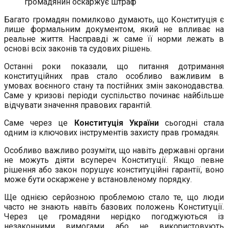
громадянин оскаржує штраф
Багато громадян помилково думають, що Конституція є
лише формальним документом, який не впливає на
реальне життя. Насправді ж саме її норми лежать в
основі всіх законів та судових рішень.
Останні роки показали, що питання дотримання
конституційних прав стало особливо важливим в
умовах воєнного стану та постійних змін законодавства.
Саме у кризові періоди суспільство починає найбільше
відчувати значення правових гарантій.
Саме через це
Конституція України
сьогодні стала
одним із ключових інструментів захисту прав громадян.
Особливо важливо розуміти, що навіть державні органи
не можуть діяти всупереч Конституції. Якщо певне
рішення або закон порушує конституційні гарантії, воно
може бути оскаржене у встановленому порядку.
Ще однією серйозною проблемою стало те, що люди
часто не знають навіть базових положень Конституції.
Через це громадяни нерідко погоджуються із
незаконними вимогами або не використовують