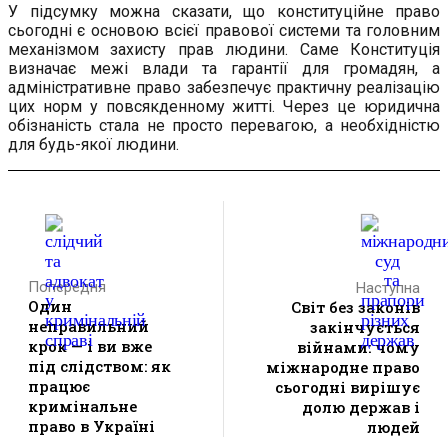
У підсумку можна сказати, що конституційне право
сьогодні є основою всієї правової системи та головним
механізмом захисту прав людини. Саме Конституція
визначає межі влади та гарантії для громадян, а
адміністративне право забезпечує практичну реалізацію
цих норм у повсякденному житті. Через це юридична
обізнаність стала не просто перевагою, а необхідністю
для будь-якої людини.
Попередня
Наступна
Один
Світ без законів
неправильний
закінчується
крок — і ви вже
війнами: чому
під слідством: як
міжнародне право
працює
сьогодні вирішує
кримінальне
долю держав і
право в Україні
людей