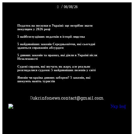
/
06/08/26
Тенденції
Податок на посилки в Україні: що потрібно знати
покупцям у 2026 році
5 найбезглуздіших податків в історії людства
5 найдивніших законів Середньовіччя, які сьогодні
здаються справжнім абсурдом
5 дивних законів та правил, які діяли в Україні після
Незалежності
Судові справи, які звучать як жарт, але реально
розглядалися судами: 5 найдивніших позовів у світі
Японія чи країна дивних заборон? 5 законів, які
шокують навіть туристів
ukrinfonews.contact@gmail.com