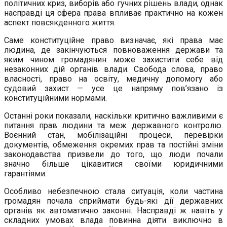
політичних криз, виборів або гучних рішень влади, однак
насправді ця сфера права впливає практично на кожен
аспект повсякденного життя.
Саме конституційне право визначає, які права має
людина, де закінчуються повноваження держави та
яким чином громадянин може захистити себе від
незаконних дій органів влади. Свобода слова, право
власності, право на освіту, медичну допомогу або
судовий захист — усе це напряму пов’язано із
конституційними нормами.
Останні роки показали, наскільки критично важливими є
питання прав людини та меж державного контролю.
Воєнний стан, мобілізаційні процеси, перевірки
документів, обмеження окремих прав та постійні зміни
законодавства призвели до того, що люди почали
значно більше цікавитися своїми юридичними
гарантіями.
Особливо небезпечною стала ситуація, коли частина
громадян почала сприймати будь-які дії державних
органів як автоматично законні. Насправді ж навіть у
складних умовах влада повинна діяти виключно в