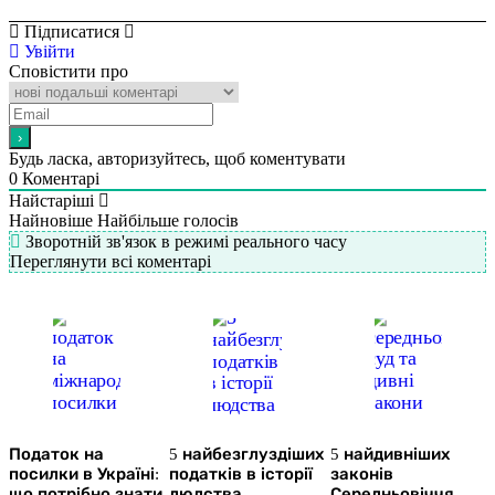
Підписатися
Увійти
Сповістити про
Будь ласка, авторизуйтесь, щоб коментувати
0
Коментарі
Найстаріші
Найновіше
Найбільше голосів
Зворотній зв'язок в режимі реального часу
Переглянути всі коментарі
Податок на
5 найбезглуздіших
5 найдивніших
посилки в Україні:
податків в історії
законів
що потрібно знати
людства
Середньовіччя,