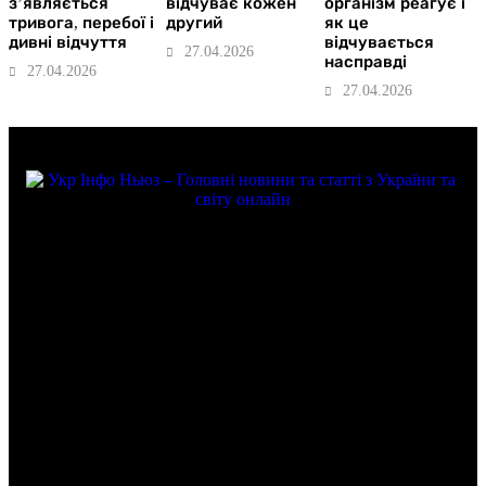
з’являється
відчуває кожен
організм реагує і
тривога, перебої і
другий
як це
дивні відчуття
відчувається
27.04.2026
насправді
27.04.2026
27.04.2026