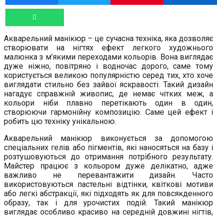
Акварельний манікюр – це сучасна техніка, яка дозволяє
створювати на нігтях ефект легкого художнього
малюнка з м’якими переходами кольорів. Вона виглядає
дуже ніжно, повітряно і водночас дорого, саме тому
користується великою популярністю серед тих, хто хоче
виглядати стильно без зайвої яскравості. Такий дизайн
нагадує справжній живопис, де немає чітких меж, а
кольори ніби плавно перетікають один в один,
створюючи гармонійну композицію. Саме цей ефект і
робить цю техніку унікальною.
Акварельний манікюр виконується за допомогою
спеціальних гелів або пігментів, які наносяться на базу і
розтушовуються до отримання потрібного результату.
Майстер працює з кольором дуже делікатно, адже
важливо не перевантажити дизайн. Часто
використовуються пастельні відтінки, квіткові мотиви
або легкі абстракції, які підходять як для повсякденного
образу, так і для урочистих подій. Такий манікюр
виглядає особливо красиво на середній довжині нігтів,