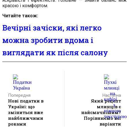
яскравість і ефектність. Головне — знайти баланс між
красою і комфортом.
Читайте також:
Вечірні зачіски, які легко
можна зробити вдома і
виглядати як після салону
Попередня
Наступна
Нові податки в
Який рецепт
Україні: що
млинців є
зміниться вже
найсмачнішим?
найближчими
Порівнюємо всі
роками
варіанти