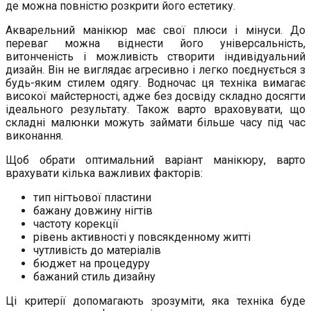
де можна повністю розкрити його естетику.
Акварельний манікюр має свої плюси і мінуси. До
переваг можна віднести його універсальність,
витонченість і можливість створити індивідуальний
дизайн. Він не виглядає агресивно і легко поєднується з
будь-яким стилем одягу. Водночас ця техніка вимагає
високої майстерності, адже без досвіду складно досягти
ідеального результату. Також варто враховувати, що
складні малюнки можуть займати більше часу під час
виконання.
Щоб обрати оптимальний варіант манікюру, варто
врахувати кілька важливих факторів:
тип нігтьової пластини
бажану довжину нігтів
частоту корекції
рівень активності у повсякденному житті
чутливість до матеріалів
бюджет на процедуру
бажаний стиль дизайну
Ці критерії допомагають зрозуміти, яка техніка буде