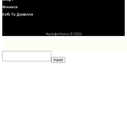
Фінанси
Хобі Та Дозвілля
УкрІнфоНьюз
©
2026
Insert