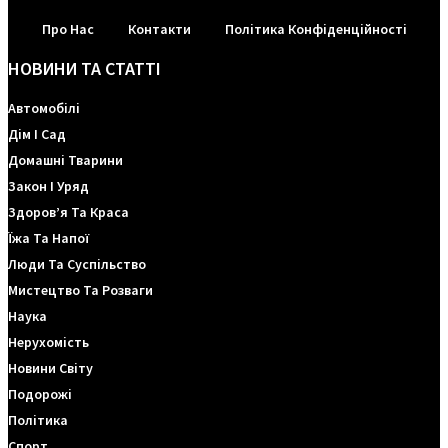
Про Нас
Контакти
Політика Конфіденційності
НОВИНИ ТА СТАТТІ
Автомобілі
Дім І Сад
Домашні Тварини
Закон І Уряд
Здоров’я Та Краса
Їжа Та Напої
Люди Та Суспільство
Мистецтво Та Розваги
Наука
Нерухомість
Новини Світу
Подорожі
Політика
Спорт