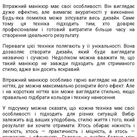
Вітражний манікюр має свої особливості. Він виглядає
дуже ефектно, але вимагає акуратності у виконанні.
Будь-яка помилка може зіпсувати весь дизайн. Саме
тому ця техніка підходить тим, хто довіряє
професіоналам і готовий витратити більше часу на
створення ідеального результату.
Переваги цієї техніки полягають у її унікальності. Вона
дозволяє створити дизайн, який буде виглядати
незвично і сучасно. Недоліком можна вважати те, що
такий манікюр не завжди підходить для стриманого
стилю, адже він досить яскравий.
Вітражний манікюр особливо гарно виглядає на довгих
нігтях, де можна максимально розкрити його ефект. Але
і на коротких нігтях він може виглядати стильно, якщо
правильно підібрати кольори і техніку нанесення.
У підсумку можна сказати, що кожна техніка має свої
особливості і підходить для різних ситуацій. Вибір
залежить від ваших уподобань, стилю життя і того, який
результат ви хочете отримати. Хтось обирає ніжність і
легкість, хтось — практичність і міцність, а хтось —