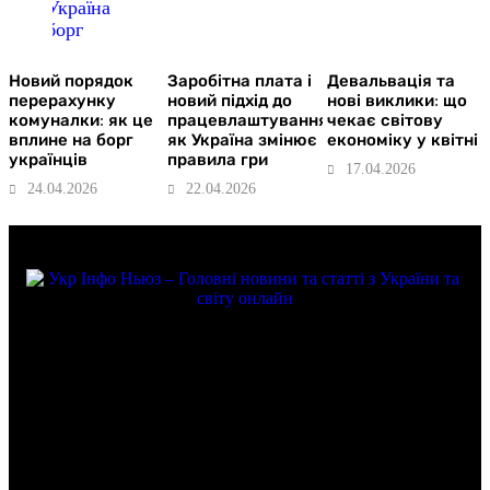
Новий порядок
Заробітна плата і
Девальвація та
перерахунку
новий підхід до
нові виклики: що
комуналки: як це
працевлаштування:
чекає світову
вплине на борг
як Україна змінює
економіку у квітні
українців
правила гри
17.04.2026
24.04.2026
22.04.2026