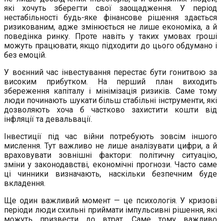
які хочуть зберегти свої заощадження. У період
нестабільності будь-яке фінансове рішення здається
ризикованим, адже змінюється не лише економіка, а й
поведінка ринку. Проте навіть у таких умовах гроші
можуть працювати, якщо підходити до цього обдумано і
без емоцій.
У воєнний час інвестування перестає бути гонитвою за
високим прибутком. На перший план виходить
збереження капіталу і мінімізація ризиків. Саме тому
люди починають шукати більш стабільні інструменти, які
дозволяють хоча б частково захистити кошти від
інфляції та девальвації.
Інвестиції під час війни потребують зовсім іншого
мислення. Тут важливо не лише аналізувати цифри, а й
враховувати зовнішні фактори: політичну ситуацію,
зміни у законодавстві, економічні прогнози. Часто саме
ці чинники визначають, наскільки безпечним буде
вкладення.
Ще один важливий момент — це психологія. У кризові
періоди люди схильні приймати імпульсивні рішення, які
можуть призвести до втрат. Саме тому важливо