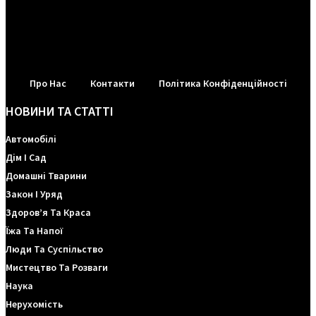
Про Нас
Контакти
Політика Конфіденційності
НОВИНИ ТА СТАТТІ
Автомобілі
Дім І Сад
Домашні Тварини
Закон І Уряд
Здоров’я Та Краса
Їжа Та Напої
Люди Та Суспільство
Мистецтво Та Розваги
Наука
Нерухомість