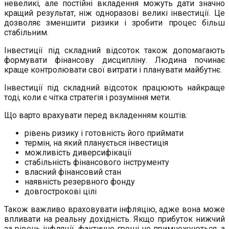
невеликі, але постійні вкладення можуть дати значно
кращий результат, ніж одноразові великі інвестиції. Це
дозволяє зменшити ризики і зробити процес більш
стабільним.
Інвестиції під складний відсоток також допомагають
формувати фінансову дисципліну. Людина починає
краще контролювати свої витрати і планувати майбутнє.
Інвестиції під складний відсоток працюють найкраще
тоді, коли є чітка стратегія і розуміння мети.
Що варто врахувати перед вкладенням коштів:
рівень ризику і готовність його приймати
термін, на який планується інвестиція
можливість диверсифікації
стабільність фінансового інструменту
власний фінансовий стан
наявність резервного фонду
довгострокові цілі
Також важливо враховувати інфляцію, адже вона може
впливати на реальну дохідність. Якщо прибуток нижчий
за рівень інфляції, фактично гроші не примножуються, а