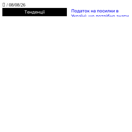
/
08/08/26
Податок на посилки в
Тенденції
Україні: що потрібно знати
покупцям у 2026 році
5 найбезглуздіших
податків в історії людства
5 найдивніших законів
Середньовіччя, які
сьогодні здаються
справжнім абсурдом
5 дивних законів та
правил, які діяли в Україні
після Незалежності
Судові справи, які звучать
як жарт, але реально
розглядалися судами: 5
найдивніших позовів у
світі
Японія чи країна дивних
заборон? 5 законів, які
шокують навіть туристів