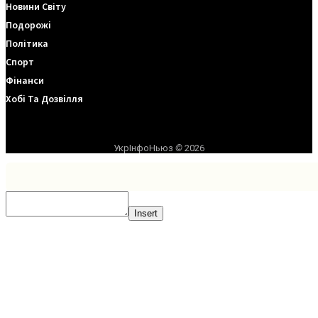
Новини Світу
Подорожі
Політика
Спорт
Фінанси
Хобі Та Дозвілля
УкрІнфоНьюз
©
2026
Insert