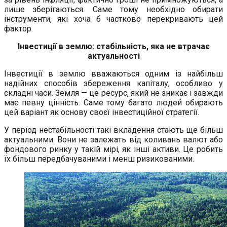
лише зберігаються. Саме тому необхідно обирати
інструменти, які хоча б частково перекривають цей
фактор.
Інвестиції в землю: стабільність, яка не втрачає
актуальності
Інвестиції в землю вважаються одним із найбільш
надійних способів збереження капіталу, особливо у
складні часи. Земля — це ресурс, який не зникає і завжди
має певну цінність. Саме тому багато людей обирають
цей варіант як основу своєї інвестиційної стратегії.
У період нестабільності такі вкладення стають ще більш
актуальними. Вони не залежать від коливань валют або
фондового ринку у такій мірі, як інші активи. Це робить
їх більш передбачуваними і менш ризикованими.