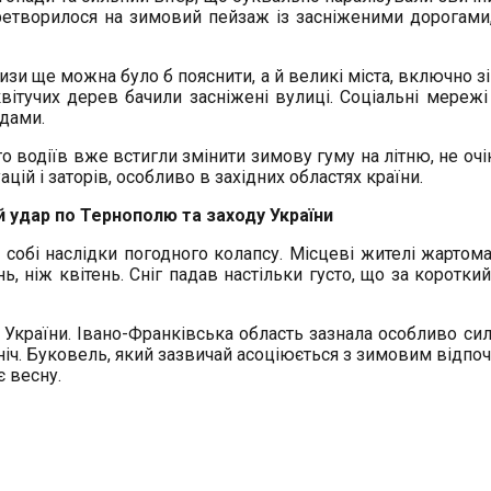
еретворилося на зимовий пейзаж із засніженими дорогами
призи ще можна було б пояснити, а й великі міста, включно
квітучих дерев бачили засніжені вулиці. Соціальні мереж
идами.
о водіїв вже встигли змінити зимову гуму на літню, не оч
цій і заторів, особливо в західних областях країни.
й удар по Тернополю та заходу України
на собі наслідки погодного колапсу. Місцеві жителі жарт
ь, ніж квітень. Сніг падав настільки густо, що за коротк
у України. Івано-Франківська область зазнала особливо сил
ніч. Буковель, який зазвичай асоціюється з зимовим відпо
 весну.