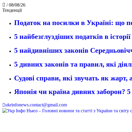
/
08/08/26
Тенденції
Податок на посилки в Україні: що п
5 найбезглуздіших податків в історі
5 найдивніших законів Середньовічч
5 дивних законів та правил, які дія
Судові справи, які звучать як жарт,
Японія чи країна дивних заборон? 5
ukrinfonews.contact@gmail.com