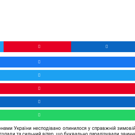
онами України несподівано опинилося у справжній зимовій 
ігопади та сильний вітер, що буквально паралізували звичн