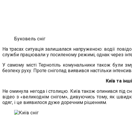
Буковель сніг
На трасах ситуація залишалася напруженою: водії повід
служби працювали у посиленому режимі, однак через інте
У самому місті Тернопіль комунальники також були зму
безпеку руху. Проте снігопад виявився настільки інтенсив
Київ та ін
Не оминула негода і столицю. Київ також опинився під 
відео з «великоднім снігом», дивуючись тому, як швидк
одяг, і це виявилося дуже доречним рішенням.