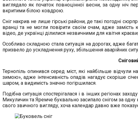
виглядало як початок повноцінної весни, за одну ніч п
вкритими білою ковдрою.
Сніг накрив не лише гірські райони, де такі погодні сюр
вранці та не могли повірити своїм очам, адже замість 
відео, де українці ділилися незвичними для квітня краєв
Особливо складною стала ситуація на дорогах, адже багат
призвело до ускладнення руху, збільшення аварійних ситуа
Снігови
Тернопіль опинився серед міст, які найбільше відчули 
зимою», адже інтенсивність опадів нагадує скоріше січен
шаром, а видимість значно погіршилася.
Подібна ситуація спостерігалася і в інших регіонах заход
Микуличин та Яремче буквально засипало снігом за одну 
свого звичного вигляду, хоча календар давно вже показує