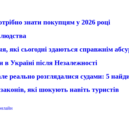
отрібно знати покупцям у 2026 році
ї людства
я, які сьогодні здаються справжнім абс
ли в Україні після Незалежності
 але реально розглядалися судами: 5 найди
 законів, які шокують навіть туристів