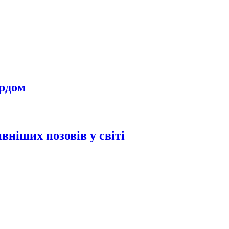
урдом
вніших позовів у світі