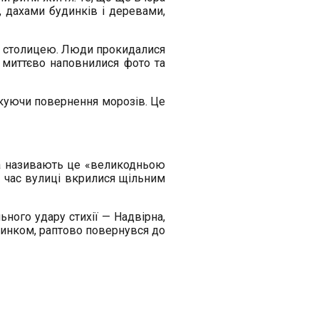
, дахами будинків і деревами,
 зі столицею. Люди прокидалися
і миттєво наповнилися фото та
ікуючи повернення морозів. Це
ома називають це «великодньою
ий час вулиці вкрилися щільним
ьного удару стихії — Надвірна,
чинком, раптово повернувся до