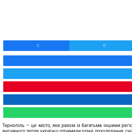
Тернопіль — це місто, яке разом із багатьма іншими регі
весняного тепла українці отримали різке похолодання, сн