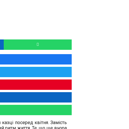
казці посеред квітня. Замість
ий ритм життя. Те, що ще вчора