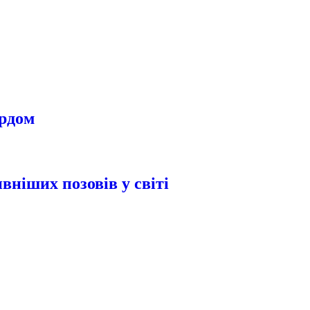
урдом
вніших позовів у світі