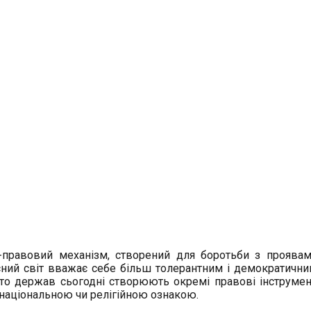
равовий механізм, створений для боротьби з проявами 
сний світ вважає себе більш толерантним і демократични
гато держав сьогодні створюють окремі правові інструмен
національною чи релігійною ознакою.