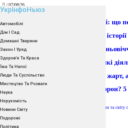
/
07/08/26
УкрІнфоНьюз
Тенденції
Податок на посилки в Україні: що п
Автомобілі
Дім І Сад
5 найбезглуздіших податків в історі
Домашні Тварини
5 найдивніших законів Середньовічч
Закон І Уряд
Здоров’я Та Краса
5 дивних законів та правил, які дія
Їжа Та Напої
Судові справи, які звучать як жарт,
Люди Та Суспільство
Мистецтво Та Розваги
Японія чи країна дивних заборон? 5
Наука
Нерухомість
ukrinfonews.contact@gmail.com
Новини Світу
Подорожі
Політика