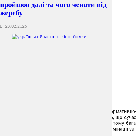
пройшов далі та чого чекати від
жеребу
28.02.2026
Закон про протидію антисемітизму
– це нормативно-п
ворожнечі щодо єврейського народу. Попри те, що суча
зникла навіть після трагедій ХХ століття. Саме тому ба
людини та протидію будь-яким формам дискримінації за 