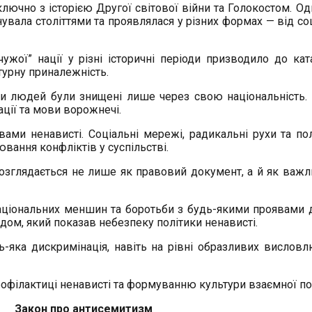
лючно з історією Другої світової війни та Голокостом. 
увала століттями та проявлялася у різних формах — від соц
жої” нації у різні історичні періоди призводило до кат
турну приналежність.
 людей були знищені лише через свою національність. П
ції та мови ворожнечі.
ами ненависті. Соціальні мережі, радикальні рухи та пол
вання конфліктів у суспільстві.
озглядається не лише як правовий документ, а й як важл
національних меншин та боротьби з будь-якими проявами д
дом, який показав небезпеку політики ненависті.
-яка дискримінація, навіть на рівні образливих висловл
офілактиці ненависті та формуванню культури взаємної по
Закон про антисемитизм