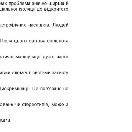
Однак проблема значно ширша й
іальної ізоляції до відкритого
астрофічних наслідків. Людей
ісля цього світова спільнота
ітичні маніпуляції дуже часто
ивий елемент системи захисту
искримінації. Це пов’язано не
ювань чи стереотипів, може з
ваги.