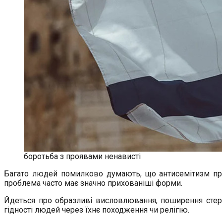
боротьба з проявами ненависті
Багато людей помилково думають, що антисемітизм проя
проблема часто має значно прихованіші форми.
Йдеться про образливі висловлювання, поширення стере
гідності людей через їхнє походження чи релігію.