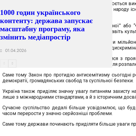
Для багатьох людей тема антисемітизму асоціюється вик
набагато складніша. Ненависть до єврейського народу існ
1000 годин українського
насильства, переслідувань та масових репресій.
контенту: держава запускає
Саме системне формування образу “небезпечної” або “чу
масштабну програму, яка
переслідували через походження, релігію або навіть куль
змінить медіапростір
Найстрашнішим прикладом став Голокост, коли мільйони
почала значно серйозніше ставитися до питань дискриміна
01.04.2026
Однак навіть сучасний світ продовжує стикатися з прояв
використовують національні чи релігійні теми для розпалю
Саме тому Закон про протидію антисемітизму сьогодні р
демократії, громадянських свобод та суспільної безпеки.
Україна також приділяє значну увагу питанням захисту 
лише з міжнародними стандартами, а й з історичним досві
Сучасне суспільство дедалі більше усвідомлює, що будь
часом перерости у значно серйозніші проблеми.
Саме тому держави починають приділяти більше уваги пр