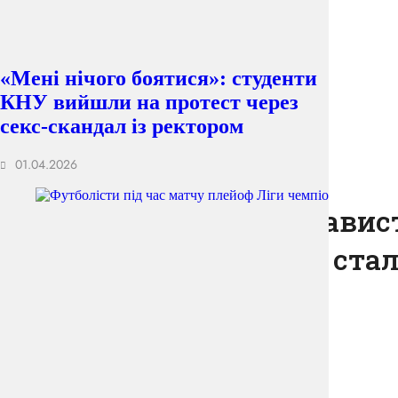
«Мені нічого боятися»: студенти
КНУ вийшли на протест через
Головна
Новини Та Статті
Категорії
секс-скандал із ректором
01.04.2026
Закон і уряд
Як одна ідеологія ненави
проти антисемітизму стал
13.05.2026