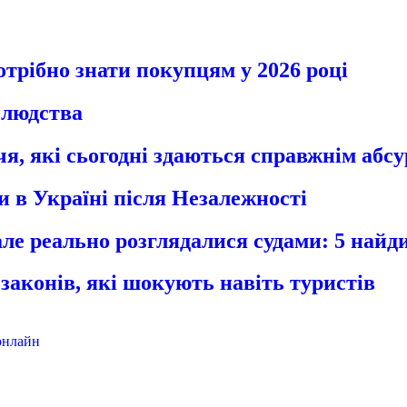
отрібно знати покупцям у 2026 році
ї людства
я, які сьогодні здаються справжнім абс
ли в Україні після Незалежності
 але реально розглядалися судами: 5 найди
 законів, які шокують навіть туристів