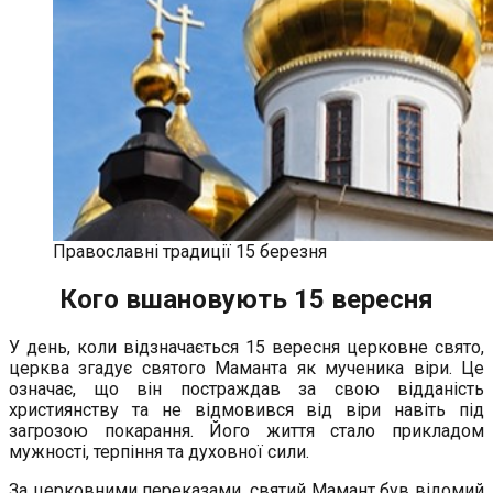
Православні традиції 15 березня
Кого вшановують 15 вересня
У день, коли відзначається 15 вересня церковне свято,
церква згадує святого Маманта як мученика віри. Це
означає, що він постраждав за свою відданість
християнству та не відмовився від віри навіть під
загрозою покарання. Його життя стало прикладом
мужності, терпіння та духовної сили.
За церковними переказами, святий Мамант був відомий