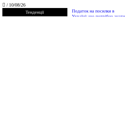
/
10/08/26
Податок на посилки в
Тенденції
Україні: що потрібно знати
покупцям у 2026 році
5 найбезглуздіших податків в
історії людства
5 найдивніших законів
Середньовіччя, які сьогодні
здаються справжнім
абсурдом
5 дивних законів та правил,
які діяли в Україні після
Незалежності
Судові справи, які звучать як
жарт, але реально
розглядалися судами: 5
найдивніших позовів у світі
Японія чи країна дивних
заборон? 5 законів, які
шокують навіть туристів