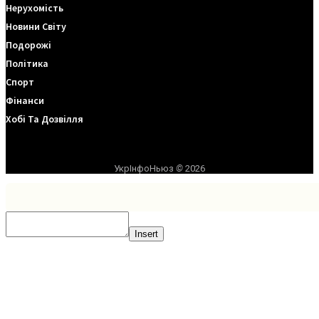
Нерухомість
Новини Світу
Подорожі
Політика
Спорт
Фінанси
Хобі Та Дозвілля
УкрІнфоНьюз
©
2026
Insert