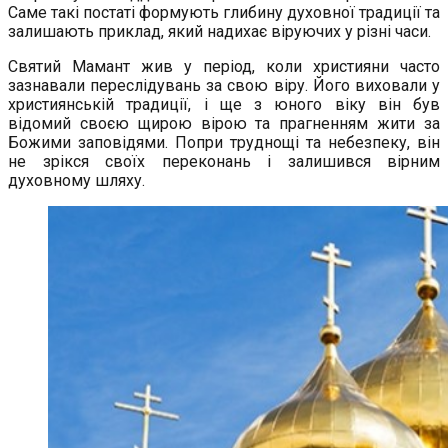
Саме такі постаті формують глибину духовної традиції та
залишають приклад, який надихає віруючих у різні часи.
Святий Мамант жив у період, коли християни часто
зазнавали переслідувань за свою віру. Його виховали у
християнській традиції, і ще з юного віку він був
відомий своєю щирою вірою та прагненням жити за
Божими заповідями. Попри труднощі та небезпеку, він
не зрікся своїх переконань і залишився вірним
духовному шляху.