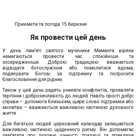
Прикмети та погода 15 березня
Як провести цей день
У день пам’яті святого мученика Маманта віряни
намагаються провести час спокійніше та
зосередженіше. Доброю традицією вважається
відвідати богослужіння або помолитися вдома,
подякувати Богові за підтримку та попросити
благословення для рідних.
Також у цей день радять уникати конфліктів, проявляти
терпіння і доброзичливість до людей. Навіть прості добрі
справи — допомога близьким, щире слово підтримки або
молитва — вважаються важливою частиною духовного
життя.
Для багатьох людей церковний календар залишається
важливою частиною щоденного ритму. Він допомагає
пам’ятати про духовні цінності, традиції та приклади