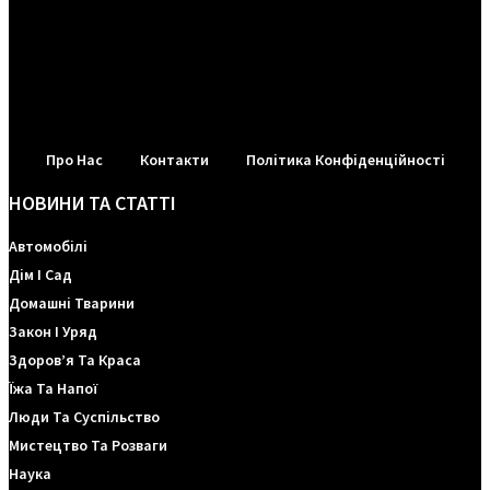
Про Нас
Контакти
Політика Конфіденційності
НОВИНИ ТА СТАТТІ
Автомобілі
Дім І Сад
Домашні Тварини
Закон І Уряд
Здоров’я Та Краса
Їжа Та Напої
Люди Та Суспільство
Мистецтво Та Розваги
Наука