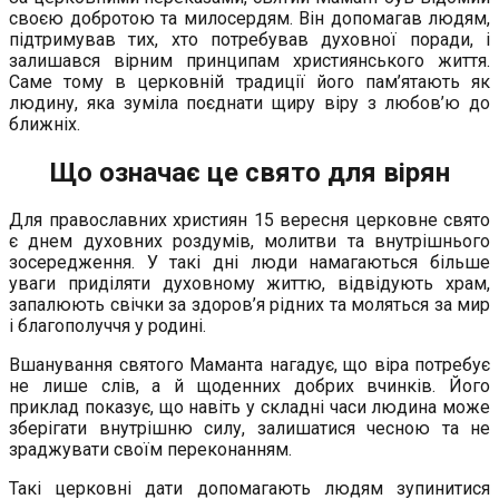
своєю добротою та милосердям. Він допомагав людям,
підтримував тих, хто потребував духовної поради, і
залишався вірним принципам християнського життя.
Саме тому в церковній традиції його пам’ятають як
людину, яка зуміла поєднати щиру віру з любов’ю до
ближніх.
Що означає це свято для вірян
Для православних християн 15 вересня церковне свято
є днем духовних роздумів, молитви та внутрішнього
зосередження. У такі дні люди намагаються більше
уваги приділяти духовному життю, відвідують храм,
запалюють свічки за здоров’я рідних та моляться за мир
і благополуччя у родині.
Вшанування святого Маманта нагадує, що віра потребує
не лише слів, а й щоденних добрих вчинків. Його
приклад показує, що навіть у складні часи людина може
зберігати внутрішню силу, залишатися чесною та не
зраджувати своїм переконанням.
Такі церковні дати допомагають людям зупинитися