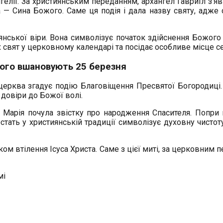
елії. За християнським переданням, архангел Гавриїл з’яви
та — Сина Божого. Саме ця подія і дала назву святу, адже
нської віри. Вона символізує початок здійснення Божого
свят у церковному календарі та посідає особливе місце с
ого вшановують 25 березня
 церква згадує подію Благовіщення Пресвятої Богородиці
 довіри до Божої волі.
 Марія почула звістку про народження Спасителя. Попри не
тать у християнській традиції символізує духовну чистоту
м втілення Ісуса Христа. Саме з цієї миті, за церковним п