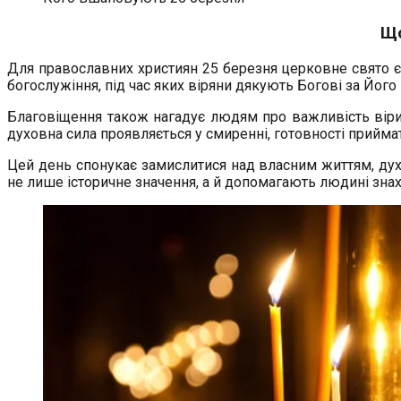
Що
Для православних християн 25 березня церковне свято є 
богослужіння, під час яких віряни дякують Богові за Його
Благовіщення також нагадує людям про важливість віри,
духовна сила проявляється у смиренні, готовності прийма
Цей день спонукає замислитися над власним життям, ду
не лише історичне значення, а й допомагають людині зна