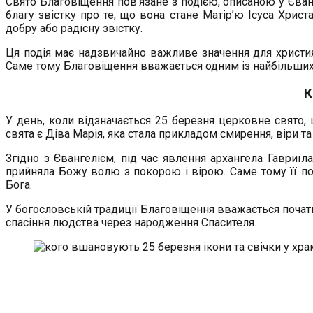
Свято Благовіщення пов’язане з подією, описаною у Єванг
благу звістку про те, що вона стане Матір’ю Ісуса Хрис
добру або радісну звістку.
Ця подія має надзвичайно важливе значення для христия
Саме тому Благовіщення вважається одним із найбільших 
К
У день, коли відзначається 25 березня церковне свято,
свята є Діва Марія, яка стала прикладом смирення, віри та
Згідно з Євангелієм, під час явлення архангела Гавриїла
прийняла Божу волю з покорою і вірою. Саме тому її пос
Бога.
У богословській традиції Благовіщення вважається початко
спасіння людства через народження Спасителя.