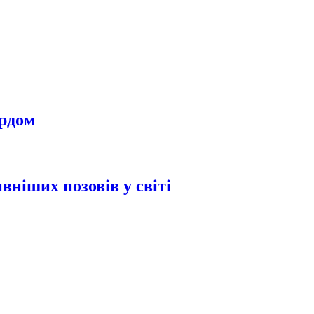
урдом
вніших позовів у світі