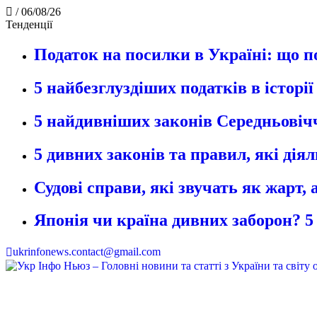
/
06/08/26
Тенденції
Податок на посилки в Україні: що п
5 найбезглуздіших податків в історі
5 найдивніших законів Середньовічч
5 дивних законів та правил, які дія
Судові справи, які звучать як жарт,
Японія чи країна дивних заборон? 5
ukrinfonews.contact@gmail.com