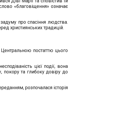
вся Діві Марії та сповістив їй
 слово «благовіщення» означає
 задуму про спасіння людства.
еред християнських традицій.
. Центральною постаттю цього
сподіваність цієї події, вона
, покору та глибоку довіру до
ереданням, розпочалася історія