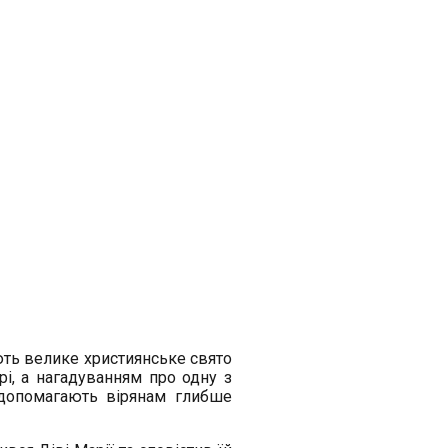
ють велике християнське свято
і, а нагадуванням про одну з
а допомагають вірянам глибше