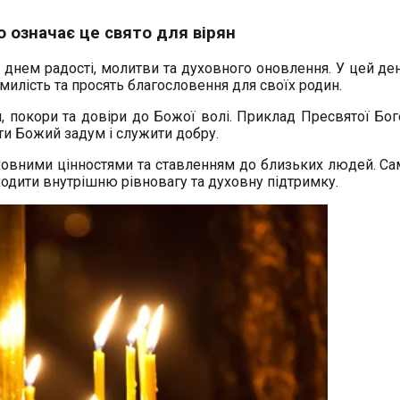
 означає це свято для вірян
днем радості, молитви та духовного оновлення. У цей ден
 милість та просять благословення для своїх родин.
 покори та довіри до Божої волі. Приклад Пресвятої Бог
ти Божий задум і служити добру.
ховними цінностями та ставленням до близьких людей. Са
ходити внутрішню рівновагу та духовну підтримку.