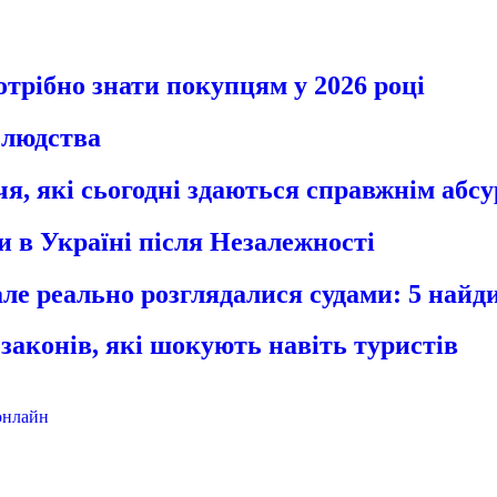
отрібно знати покупцям у 2026 році
ї людства
я, які сьогодні здаються справжнім абс
ли в Україні після Незалежності
 але реально розглядалися судами: 5 найди
 законів, які шокують навіть туристів